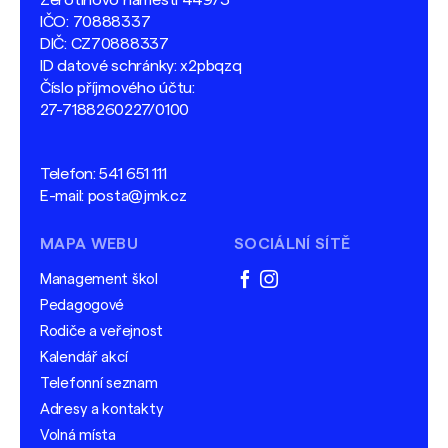
IČO: 70888337
DIČ: CZ70888337
ID datové schránky: x2pbqzq
Číslo příjmového účtu:
27-7188260227/0100
Telefon:
541 651 111
E-mail:
posta@jmk.cz
MAPA WEBU
SOCIÁLNÍ SÍTĚ
Management škol
facebook
instagram
Pedagogové
Rodiče a veřejnost
Kalendář akcí
Telefonní seznam
Adresy a kontakty
Volná místa