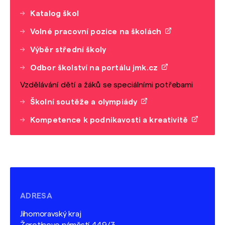
Katalog škol
Volné pracovní pozice na školách
Výběr střední školy
Odbor školství na portálu jmk.cz
Vzdělávání dětí a žáků se speciálními potřebami
Školní soutěže a olympiády
Kompetence k podnikavosti a kreativitě
ADRESA
Jihomoravský kraj
Žerotínovo náměstí 449/3