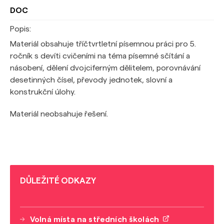
DOC
Popis:
Materiál obsahuje tříčtvrtletní písemnou práci pro 5.
ročník s devíti cvičeními na téma písemné sčítání a
násobení, dělení dvojciferným dělitelem, porovnávání
desetinných čísel, převody jednotek, slovní a
konstrukční úlohy.
Materiál neobsahuje řešení.
DŮLEŽITÉ ODKAZY
Volná místa na středních školách