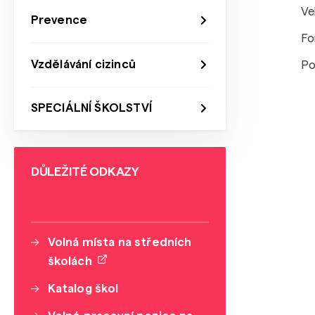
Ve
Prevence
Fo
Vzdělávání cizinců
Po
SPECIÁLNÍ ŠKOLSTVÍ
DŮLEŽITÉ ODKAZY
Volná místa na středních
školách
Katalog škol