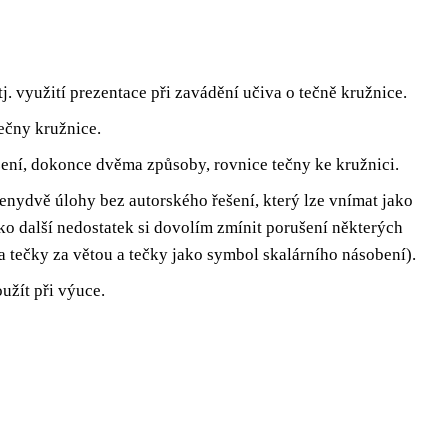
 tj. využití prezentace při zavádění učiva
o
tečně kružnice
.
tečny kružnice
.
ení,
dokonce dvěma způsoby, rovnice tečny ke kružnici
.
en
y
dvě
úloh
y
bez
autorského
řešení,
který lze vnímat jako
ko další nedostatek si dovolím zmínit porušení některých
a tečky za větou a tečky jako symbol skalárního násobení).
užít
při výuce.