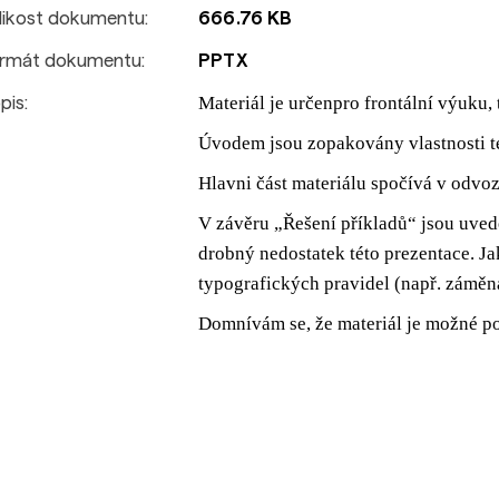
likost dokumentu:
666.76 KB
rmát dokumentu:
PPTX
Materi
ál je
určen
pro frontální
výuku
,
pis:
Úvodem
j
sou
zopakovány
vlastnosti 
H
lavni část materiálu spočívá v
odvoz
V
závěru „
Řešení příkladů
“
j
sou
uved
drobný nedostatek této prezentace. Ja
typografických pravidel (např. záměn
Domnívám se, že materiál
je
možné po