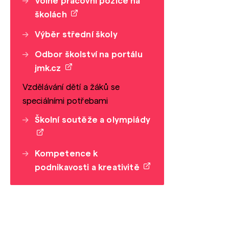
Volné pracovní pozice na
školách
Výběr střední školy
Odbor školství na portálu
jmk.cz
Vzdělávání dětí a žáků se
speciálními potřebami
Školní soutěže a olympiády
Kompetence k
podnikavosti a kreativitě