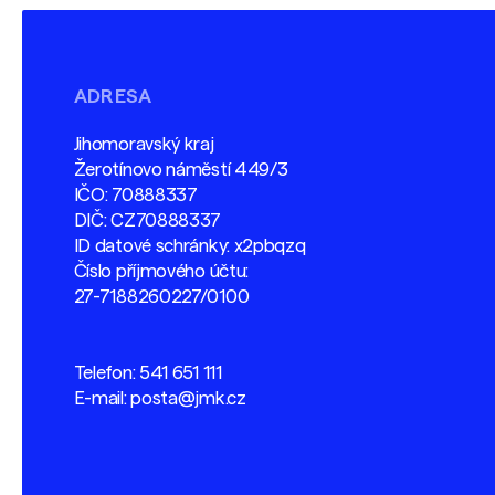
ADRESA
Jihomoravský kraj
Žerotínovo náměstí 449/3
IČO: 70888337
DIČ: CZ70888337
ID datové schránky: x2pbqzq
Číslo příjmového účtu:
27-7188260227/0100
Telefon:
541 651 111
E-mail:
posta@jmk.cz