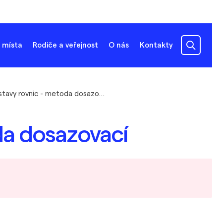
 místa
Rodiče a veřejnost
O nás
Kontakty
Soustavy rovnic - metoda dosazovací
da dosazovací