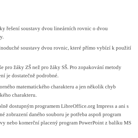
uky
řešení soustavy dvou lineárních rovnic o dvou
y
.
dnoduché soustavy dvou rovnic, které
přímo vybízí k použití
še pro žáky ZŠ než pro žáky SŠ.
Pro zopakování metody
ení je dostatečně podrobné.
borného matematického charakteru
a jen několik chyb
ckého charakteru.
volně dostupným programem LibreOffice.org Impress
a ani s
vné zobrazení daného souboru je potřeba aspoň program
avy nebo komerční placený program PowerPoint z balíku MS