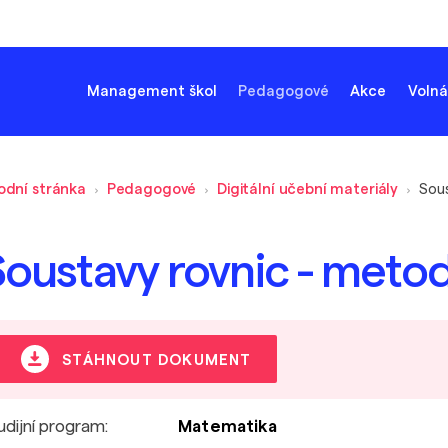
Management škol
Pedagogové
Akce
Volná
odní stránka
Pedagogové
Digitální učební materiály
Soustavy rovnic - meto
STÁHNOUT DOKUMENT
udijní program:
Matematika