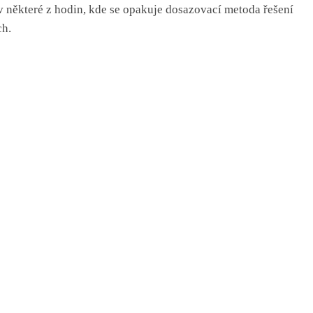
 v
některé
z hodin
,
kde se
opakuje dosazovací metoda řešení
ch.