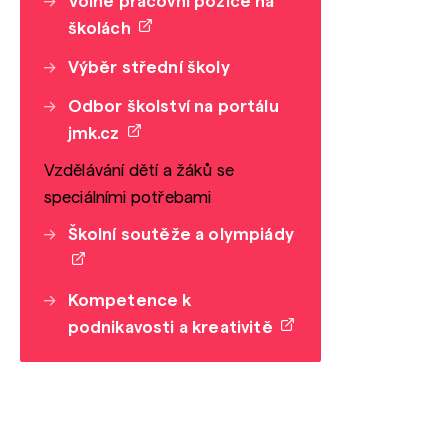
Volné pracovní pozice na
školách
Výběr střední školy
Odbor školství na portálu
jmk.cz
Vzdělávání dětí a žáků se
speciálními potřebami
Školní soutěže a olympiády
Kompetence k
podnikavosti a kreativitě