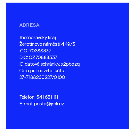
ADRESA
Jihomoravský kraj
Žerotínovo náměstí 449/3
IČO: 70888337
DIČ: CZ70888337
ID datové schránky: x2pbqzq
Číslo příjmového účtu:
27-7188260227/0100
Telefon:
541 651 111
E-mail:
posta@jmk.cz