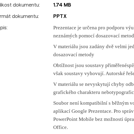
likost dokumentu:
1.74 MB
rmát dokumentu:
PPTX
P
rezentace je určena pro podporu vý
pis:
neznámých
pomocí dosazovací metod
V
materiálu jsou zadány dvě velmi je
dosazovací metody
O
btížnost j
sou soustavy
přiměřen
é
spí
však soustavy vyhovují.
A
utorské řeš
V
materiálu se nevyskytují chyby od
grafického
charakteru
nebo
typografi
Soubor není kompatibilní s běžným 
aplikací Google Prezentace.
Pro sprá
PowerPoint Mobile bez možnosti úpr
Office.