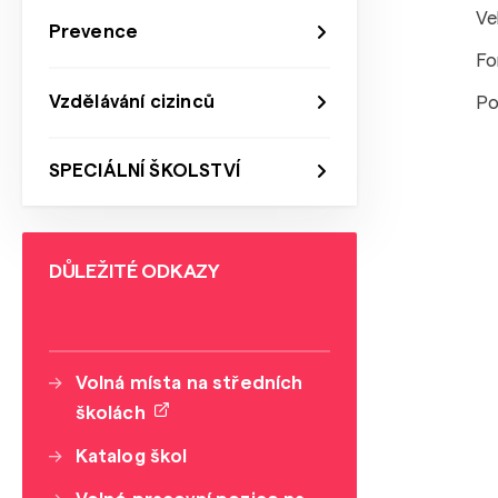
Ve
Prevence
Fo
Vzdělávání cizinců
Po
SPECIÁLNÍ ŠKOLSTVÍ
DŮLEŽITÉ ODKAZY
Volná místa na středních
školách
Katalog škol