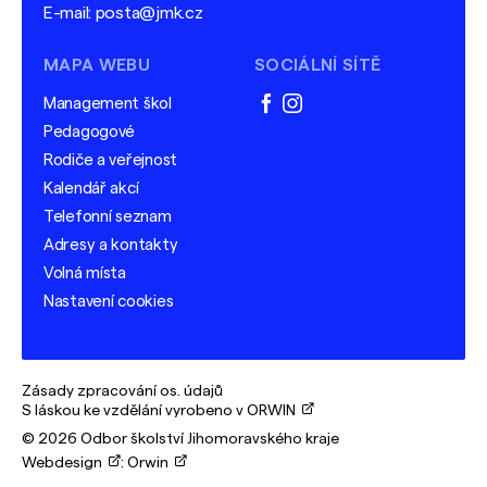
E-mail:
posta@jmk.cz
MAPA WEBU
SOCIÁLNÍ SÍTĚ
Management škol
facebook
instagram
Pedagogové
Rodiče a veřejnost
Kalendář akcí
Telefonní seznam
Adresy a kontakty
Volná místa
Nastavení cookies
Zásady zpracování os. údajů
S láskou ke vzdělání vyrobeno v ORWIN
© 2026 Odbor školství Jihomoravského kraje
Webdesign
:
Orwin