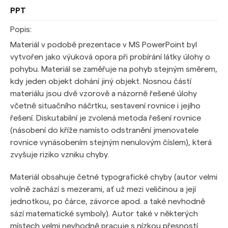
PPT
Popis:
Materiál v podobě prezentace v MS PowerPoint byl
vytvořen jako výuková opora při probírání látky úlohy o
pohybu. Materiál se zaměřuje na pohyb stejným směrem,
kdy jeden objekt dohání jiný objekt. Nosnou částí
materiálu jsou dvě vzorově a názorně řešené úlohy
včetně situačního náčrtku, sestavení rovnice i jejího
řešení. Diskutabilní je zvolená metoda řešení rovnice
(násobení do kříže namísto odstranění jmenovatele
rovnice vynásobením stejným nenulovým číslem), která
zvyšuje riziko vzniku chyby.
Materiál obsahuje četné typografické chyby (autor velmi
volně zachází s mezerami, ať už mezi veličinou a její
jednotkou, po čárce, závorce apod. a také nevhodně
sází matematické symboly). Autor také v některých
místech velmi nevhodně pracuje s nízkou přesností