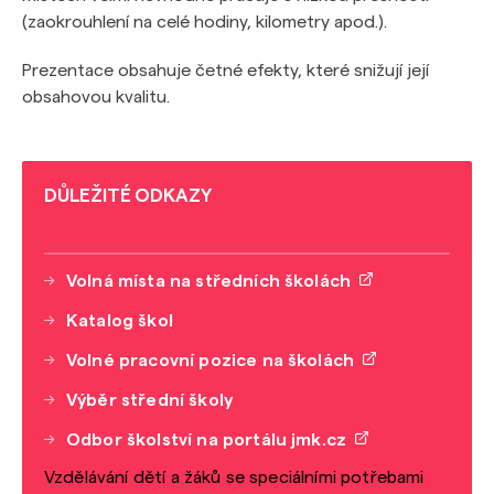
(zaokrouhlení na celé hodiny, kilometry apod.).
Prezentace obsahuje četné efekty, které snižují její
obsahovou kvalitu.
DŮLEŽITÉ ODKAZY
Volná místa na středních školách
Katalog škol
Volné pracovní pozice na školách
Výběr střední školy
Odbor školství na portálu jmk.cz
Vzdělávání dětí a žáků se speciálními potřebami