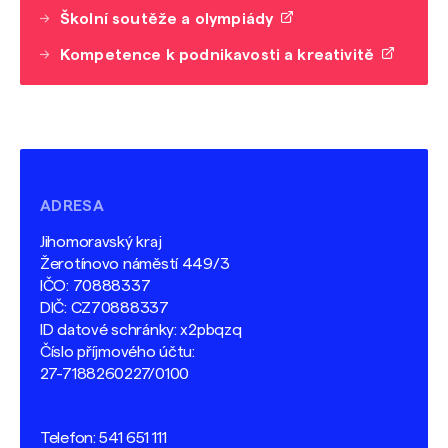
Školní soutěže a olympiády
Kompetence k podnikavosti a kreativitě
ADRESA
Jihomoravský kraj
Žerotínovo náměstí 449/3
IČO: 70888337
DIČ: CZ70888337
ID datové schránky: x2pbqzq
Číslo příjmového účtu:
27-7188260227/0100
Telefon:
541 651 111