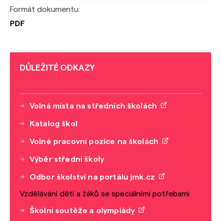
Formát dokumentu:
PDF
DŮLEŽITÉ ODKAZY
Volná místa na středních školách
Katalog škol
Volné pracovní pozice na školách
Výběr střední školy
Odbor školství na portálu jmk.cz
Vzdělávání dětí a žáků se speciálními potřebami
Školní soutěže a olympiády