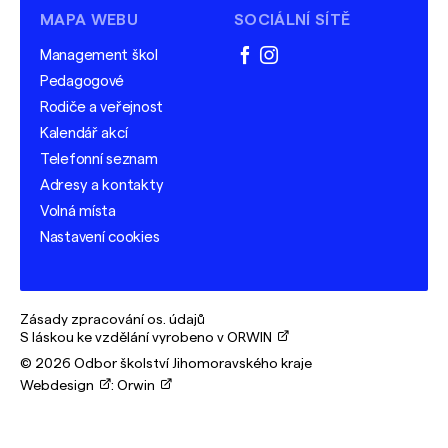
MAPA WEBU
SOCIÁLNÍ SÍTĚ
Management škol
facebook
instagram
Pedagogové
Rodiče a veřejnost
Kalendář akcí
Telefonní seznam
Adresy a kontakty
Volná místa
Nastavení cookies
Zásady zpracování os. údajů
S láskou ke vzdělání vyrobeno v ORWIN
© 2026 Odbor školství Jihomoravského kraje
Webdesign
:
Orwin