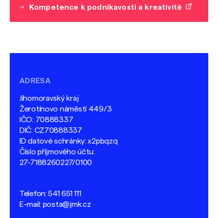
Kompetence k podnikavosti a kreativitě
ADRESA
Jihomoravský kraj
Žerotínovo náměstí 449/3
IČO: 70888337
DIČ: CZ70888337
ID datové schránky: x2pbqzq
Číslo příjmového účtu:
27-7188260227/0100
Telefon:
541 651 111
E-mail:
posta@jmk.cz