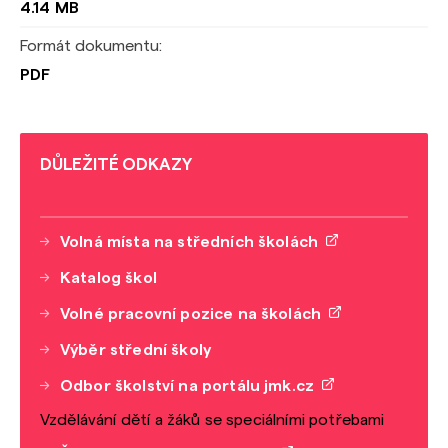
4.14 MB
Formát dokumentu:
PDF
DŮLEŽITÉ ODKAZY
Volná místa na středních školách
Katalog škol
Volné pracovní pozice na školách
Výběr střední školy
Odbor školství na portálu jmk.cz
Vzdělávání dětí a žáků se speciálními potřebami