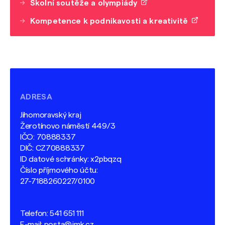
Školní soutěže a olympiády
Kompetence k podnikavosti a kreativitě
ADRESA
Jihomoravský kraj
Žerotínovo náměstí 449/3
IČO: 70888337
DIČ: CZ70888337
ID datové schránky: x2pbqzq
Číslo příjmového účtu:
27-7188260227/0100
Telefon:
541 651 111
E-mail:
posta@jmk.cz