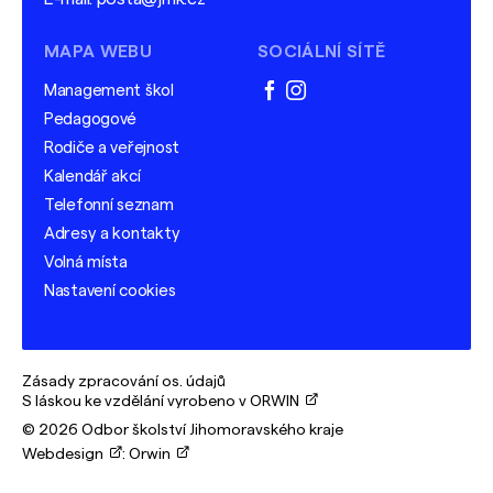
MAPA WEBU
SOCIÁLNÍ SÍTĚ
Management škol
facebook
instagram
Pedagogové
Rodiče a veřejnost
Kalendář akcí
Telefonní seznam
Adresy a kontakty
Volná místa
Nastavení cookies
Zásady zpracování os. údajů
S láskou ke vzdělání vyrobeno v ORWIN
© 2026 Odbor školství Jihomoravského kraje
Webdesign
:
Orwin