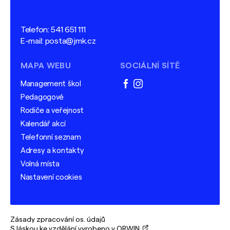
Telefon:
541 651 111
E-mail:
posta@jmk.cz
MAPA WEBU
SOCIÁLNÍ SÍTĚ
Management škol
facebook
instagram
Pedagogové
Rodiče a veřejnost
Kalendář akcí
Telefonní seznam
Adresy a kontakty
Volná místa
Nastavení cookies
Zásady zpracování os. údajů
S láskou ke vzdělání vyrobeno v ORWIN