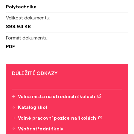
Polytechnika
Velikost dokumentu:
898.94 KB
Formát dokumentu:
PDF
DŮLEŽITÉ ODKAZY
Volná místa na středních školách
Katalog škol
Volné pracovní pozice na školách
Výběr střední školy