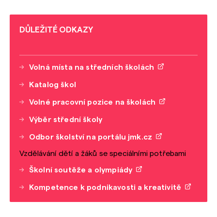
DŮLEŽITÉ ODKAZY
Volná místa na středních školách
Katalog škol
Volné pracovní pozice na školách
Výběr střední školy
Odbor školství na portálu jmk.cz
Vzdělávání dětí a žáků se speciálními potřebami
Školní soutěže a olympiády
Kompetence k podnikavosti a kreativitě