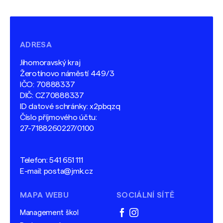
ADRESA
Jihomoravský kraj
Žerotínovo náměstí 449/3
IČO: 70888337
DIČ: CZ70888337
ID datové schránky: x2pbqzq
Číslo příjmového účtu:
27-7188260227/0100
Telefon:
541 651 111
E-mail:
posta@jmk.cz
MAPA WEBU
SOCIÁLNÍ SÍTĚ
Management škol
facebook
instagram