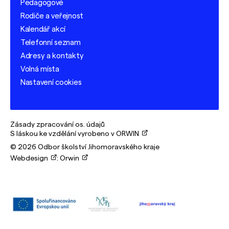
Pedagogové
Rodiče a veřejnost
Kalendář akcí
Telefonní seznam
Adresy a kontakty
Volná místa
Nastavení cookies
Zásady zpracování os. údajů
S láskou ke vzdělání vyrobeno v ORWIN
© 2026 Odbor školství Jihomoravského kraje
Webdesign
:
Orwin