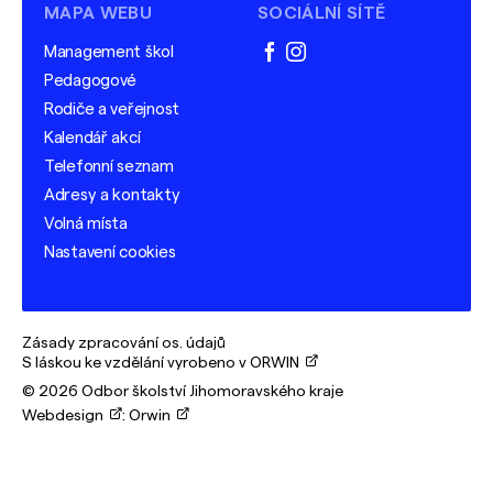
MAPA WEBU
SOCIÁLNÍ SÍTĚ
Management škol
facebook
instagram
Pedagogové
Rodiče a veřejnost
Kalendář akcí
Telefonní seznam
Adresy a kontakty
Volná místa
Nastavení cookies
Zásady zpracování os. údajů
S láskou ke vzdělání vyrobeno v ORWIN
© 2026 Odbor školství Jihomoravského kraje
Webdesign
:
Orwin