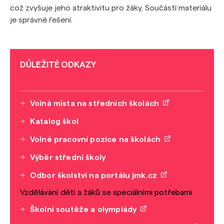
což zvyšuje jeho atraktivitu pro žáky. Součástí materiálu
je správné řešení.
DŮLEŽITÉ ODKAZY
Volná místa na středních školách
Katalog škol
Volné pracovní pozice na školách
Výběr střední školy
Odbor školství na portálu jmk.cz
Vzdělávání dětí a žáků se speciálními potřebami
Školní soutěže a olympiády