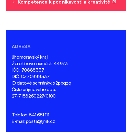
Kompetence k podnikavosti a kreativitě
ADRESA
Jihomoravský kraj
Žerotínovo náměstí 449/3
IČO: 70888337
DIČ: CZ70888337
ID datové schránky: x2pbqzq
Číslo příjmového účtu:
27-7188260227/0100
Telefon:
541 651 111
E-mail:
posta@jmk.cz