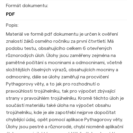
Formát dokumentu:
PDF
Popis:
Materiál ve formě pdf dokumentu je určen k ověření
znalostí žáků osmého ročníku za první čtvrtletí. Má
podobu testu, obsahujícího celkem 6 otevřených
různorodých úloh. Úlohy jsou zaměřeny zejména na
pamětné počítání s mocninami a odmocninami, včetně
složitějších číselných výrazů, obsahujících mocniny a
odmocniny, dále se úlohy zaměřují na procvičení
Pythagorovy věty, a to jak pro rozhodnutí o
pravoúhlosti trojúhelníku, tak pro výpočet zbývající
strany v pravoúhlém trojúhelníku. Kromě těchto úloh je
součástí materiálu také úloha na výpočet obsahu
trojúhelníku, kde je ale zapotřebí nejprve dopočítat
chybějící údaj, opět pomocí aplikace Pythagorovy věty.
Úlohy jsou pestré a různorodé, chybí nicméně aplikační