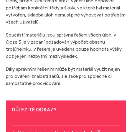
úlohy, propojující téma s praxí. Výběr úloh odpovídá
potřebám konkrétní třídy a školy, ve které byl materiál
vytvořen, skladba úloh nemusí plně vyhovovat potřebám
všech uživatelů.
Součástí materiálu jsou správná řešení všech úloh, v
úloze 5 je v zadání požadován výpočet obsahu
trojúhelníku, v řešení je uvedena pouze hodnota výšky,
což je jen nezbytný mezivýsledek.
Díky správným řešením může být materiál využit nejen
pro ověření znalostí žáků, ale také pro společné či
samostatné procvičování.
DŮLEŽITÉ ODKAZY