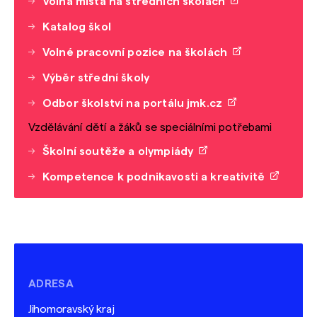
Volná místa na středních školách
Katalog škol
Volné pracovní pozice na školách
Výběr střední školy
Odbor školství na portálu jmk.cz
Vzdělávání dětí a žáků se speciálními potřebami
Školní soutěže a olympiády
Kompetence k podnikavosti a kreativitě
ADRESA
Jihomoravský kraj