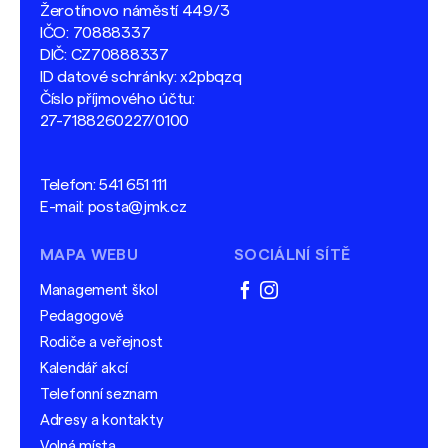
Žerotínovo náměstí 449/3
IČO: 70888337
DIČ: CZ70888337
ID datové schránky: x2pbqzq
Číslo příjmového účtu:
27-7188260227/0100
Telefon:
541 651 111
E-mail:
posta@jmk.cz
MAPA WEBU
SOCIÁLNÍ SÍTĚ
Management škol
facebook
instagram
Pedagogové
Rodiče a veřejnost
Kalendář akcí
Telefonní seznam
Adresy a kontakty
Volná místa