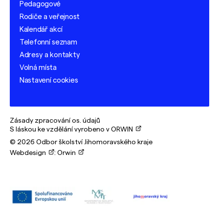
Pedagogové
Rodiče a veřejnost
Kalendář akcí
Telefonní seznam
Adresy a kontakty
Volná místa
Nastavení cookies
Zásady zpracování os. údajů
S láskou ke vzdělání vyrobeno v ORWIN
© 2026 Odbor školství Jihomoravského kraje
Webdesign
:
Orwin