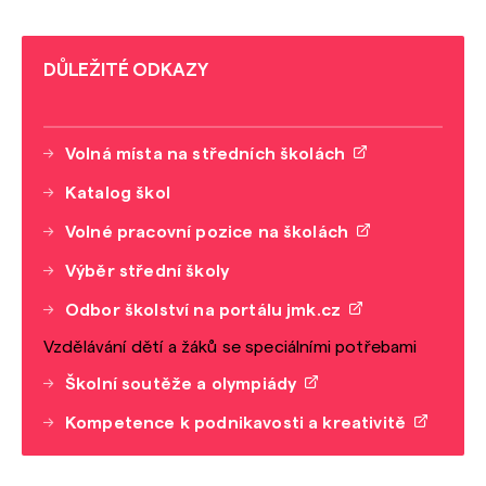
DŮLEŽITÉ ODKAZY
Volná místa na středních školách
Katalog škol
Volné pracovní pozice na školách
Výběr střední školy
Odbor školství na portálu jmk.cz
Vzdělávání dětí a žáků se speciálními potřebami
Školní soutěže a olympiády
Kompetence k podnikavosti a kreativitě