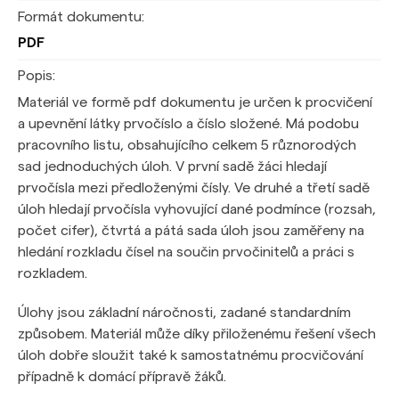
Formát dokumentu:
PDF
Popis:
Materiál ve formě pdf dokumentu je určen k procvičení
a upevnění látky prvočíslo a číslo složené. Má podobu
pracovního listu, obsahujícího celkem 5 různorodých
sad jednoduchých úloh. V první sadě žáci hledají
prvočísla mezi předloženými čísly. Ve druhé a třetí sadě
úloh hledají prvočísla vyhovující dané podmínce (rozsah,
počet cifer), čtvrtá a pátá sada úloh jsou zaměřeny na
hledání rozkladu čísel na součin prvočinitelů a práci s
rozkladem.
Úlohy jsou základní náročnosti, zadané standardním
způsobem. Materiál může díky přiloženému řešení všech
úloh dobře sloužit také k samostatnému procvičování
případně k domácí přípravě žáků.