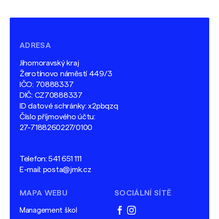
ADRESA
Jihomoravský kraj
Žerotínovo náměstí 449/3
IČO: 70888337
DIČ: CZ70888337
ID datové schránky: x2pbqzq
Číslo příjmového účtu:
27-7188260227/0100
Telefon:
541 651 111
E-mail:
posta@jmk.cz
MAPA WEBU
SOCIÁLNÍ SÍTĚ
Management škol
facebook
instagram