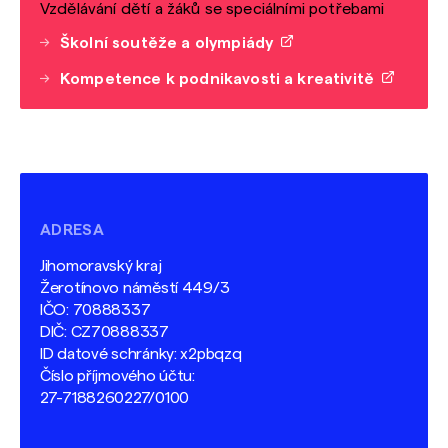
Vzdělávání dětí a žáků se speciálními potřebami
Školní soutěže a olympiády
Kompetence k podnikavosti a kreativitě
ADRESA
Jihomoravský kraj
Žerotínovo náměstí 449/3
IČO: 70888337
DIČ: CZ70888337
ID datové schránky: x2pbqzq
Číslo příjmového účtu:
27-7188260227/0100