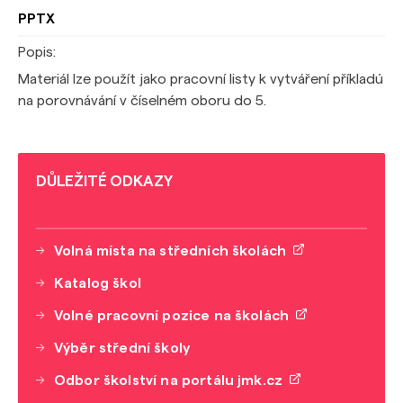
PPTX
Popis:
Materiál lze použít jako pracovní listy k vytváření příkladú
na porovnávání v číselném oboru do 5.
DŮLEŽITÉ ODKAZY
Volná místa na středních školách
Katalog škol
Volné pracovní pozice na školách
Výběr střední školy
Odbor školství na portálu jmk.cz