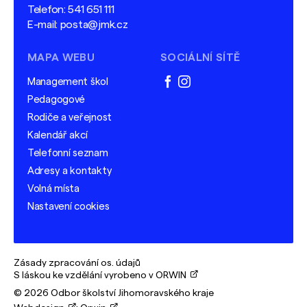
Telefon:
541 651 111
E-mail:
posta@jmk.cz
MAPA WEBU
SOCIÁLNÍ SÍTĚ
Management škol
facebook
instagram
Pedagogové
Rodiče a veřejnost
Kalendář akcí
Telefonní seznam
Adresy a kontakty
Volná místa
Nastavení cookies
Zásady zpracování os. údajů
S láskou ke vzdělání vyrobeno v ORWIN
© 2026 Odbor školství Jihomoravského kraje