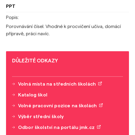
PPT
Popis:
Porovnávání čísel. Vhodné k procvičení učiva, domácí
přípravě, práci navíc.
DŮLEŽITÉ ODKAZY
Volná místa na středních školách
Katalog škol
Volné pracovní pozice na školách
Výběr střední školy
Odbor školství na portálu jmk.cz