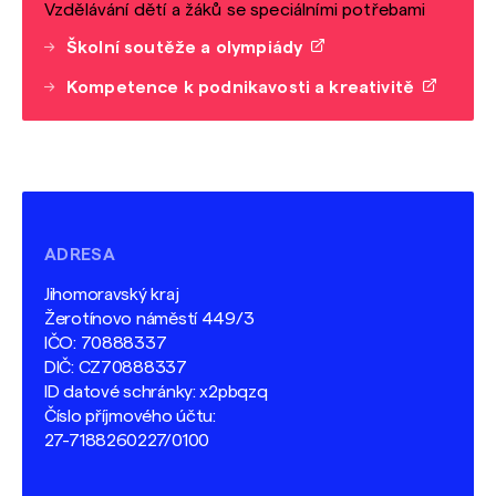
Vzdělávání dětí a žáků se speciálními potřebami
Školní soutěže a olympiády
Kompetence k podnikavosti a kreativitě
ADRESA
Jihomoravský kraj
Žerotínovo náměstí 449/3
IČO: 70888337
DIČ: CZ70888337
ID datové schránky: x2pbqzq
Číslo příjmového účtu:
27-7188260227/0100