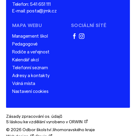
Telefon:
541 651 111
E-mail:
posta@jmk.cz
MAPA WEBU
SOCIÁLNÍ SÍTĚ
Management škol
facebook
instagram
Pedagogové
Rodiče a veřejnost
Kalendář akcí
Telefonní seznam
Adresy a kontakty
Volná místa
Nastavení cookies
Zásady zpracování os. údajů
S láskou ke vzdělání vyrobeno v ORWIN
© 2026 Odbor školství Jihomoravského kraje