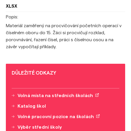
XLSX
Popis:
Materiál zaměřený na procvičování početních operací v
číselném oboru do 15. Žáci si procvičují rozklad,
porovnávání, řazení čísel, práci s číselnou osou a na
závěr vypočítají příklady.
DŮLEŽITÉ ODKAZY
Volná místa na středních školách
Katalog škol
Volné pracovní pozice na školách
Výběr střední školy