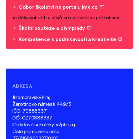
Odbor školství na portálu jmk.cz
Vzdělávání dětí a žáků se speciálními potřebami
Školní soutěže a olympiády
Kompetence k podnikavosti a kreativitě
ADRESA
Jihomoravský kraj
Žerotínovo náměstí 449/3
IČO: 70888337
DIČ: CZ70888337
ID datové schránky: x2pbqzq
Číslo příjmového účtu:
27-7188260227/0100