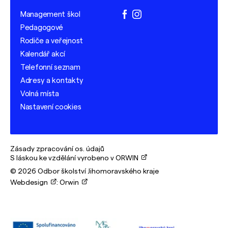
Management škol
facebook
instagram
Pedagogové
Rodiče a veřejnost
Kalendář akcí
Telefonní seznam
Adresy a kontakty
Volná místa
Nastavení cookies
Zásady zpracování os. údajů
S láskou ke vzdělání vyrobeno v ORWIN
© 2026 Odbor školství Jihomoravského kraje
Webdesign
:
Orwin