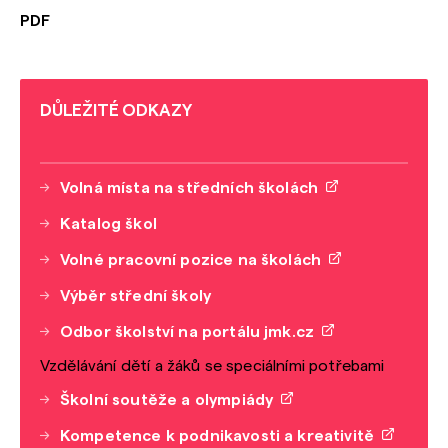
PDF
DŮLEŽITÉ ODKAZY
Volná místa na středních školách
Katalog škol
Volné pracovní pozice na školách
Výběr střední školy
Odbor školství na portálu jmk.cz
Vzdělávání dětí a žáků se speciálními potřebami
Školní soutěže a olympiády
Kompetence k podnikavosti a kreativitě