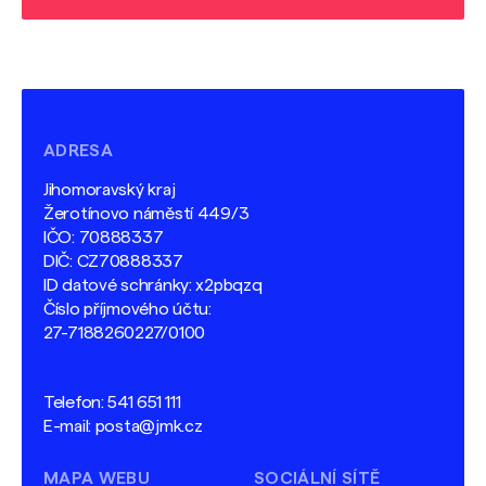
ADRESA
Jihomoravský kraj
Žerotínovo náměstí 449/3
IČO: 70888337
DIČ: CZ70888337
ID datové schránky: x2pbqzq
Číslo příjmového účtu:
27-7188260227/0100
Telefon:
541 651 111
E-mail:
posta@jmk.cz
MAPA WEBU
SOCIÁLNÍ SÍTĚ