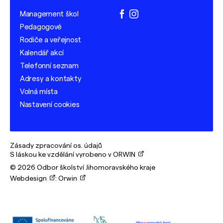
Management škol
facebook
instagram
Pedagogové
Rodiče a veřejnost
Kalendář akcí
Telefonní seznam
Adresy a kontakty
Volná místa
Nastavení cookies
Zásady zpracování os. údajů
S láskou ke vzdělání vyrobeno v ORWIN
© 2026 Odbor školství Jihomoravského kraje
Webdesign
:
Orwin