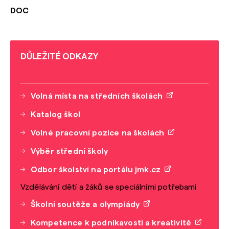
DOC
DŮLEŽITÉ ODKAZY
Volná místa na středních školách
Katalog škol
Volné pracovní pozice na školách
Výběr střední školy
Odbor školství na portálu jmk.cz
Vzdělávání dětí a žáků se speciálními potřebami
Školní soutěže a olympiády
Kompetence k podnikavosti a kreativitě