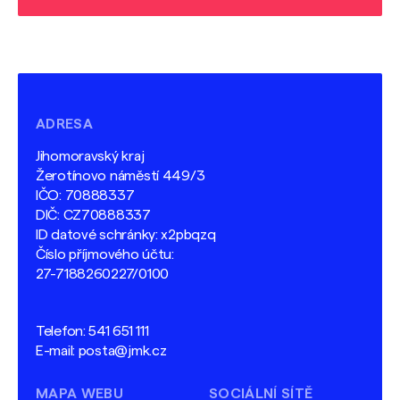
ADRESA
Jihomoravský kraj
Žerotínovo náměstí 449/3
IČO: 70888337
DIČ: CZ70888337
ID datové schránky: x2pbqzq
Číslo příjmového účtu:
27-7188260227/0100
Telefon:
541 651 111
E-mail:
posta@jmk.cz
MAPA WEBU
SOCIÁLNÍ SÍTĚ