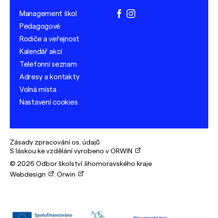
Management škol
facebook
instagram
Pedagogové
Rodiče a veřejnost
Kalendář akcí
Telefonní seznam
Adresy a kontakty
Volná místa
Nastavení cookies
Zásady zpracování os. údajů
S láskou ke vzdělání vyrobeno v ORWIN
© 2026 Odbor školství Jihomoravského kraje
Webdesign
:
Orwin