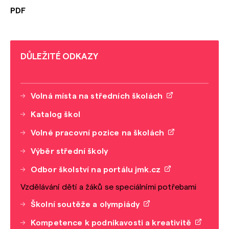
PDF
DŮLEŽITÉ ODKAZY
Volná místa na středních školách
Katalog škol
Volné pracovní pozice na školách
Výběr střední školy
Odbor školství na portálu jmk.cz
Vzdělávání dětí a žáků se speciálními potřebami
Školní soutěže a olympiády
Kompetence k podnikavosti a kreativitě