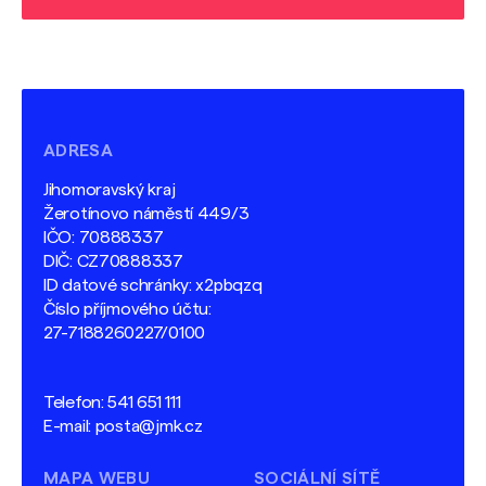
ADRESA
Jihomoravský kraj
Žerotínovo náměstí 449/3
IČO: 70888337
DIČ: CZ70888337
ID datové schránky: x2pbqzq
Číslo příjmového účtu:
27-7188260227/0100
Telefon:
541 651 111
E-mail:
posta@jmk.cz
MAPA WEBU
SOCIÁLNÍ SÍTĚ