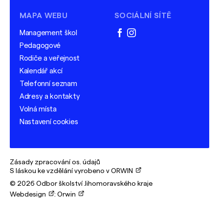
MAPA WEBU
SOCIÁLNÍ SÍTĚ
Management škol
facebook
instagram
Pedagogové
Rodiče a veřejnost
Kalendář akcí
Telefonní seznam
Adresy a kontakty
Volná místa
Nastavení cookies
Zásady zpracování os. údajů
S láskou ke vzdělání vyrobeno v ORWIN
© 2026 Odbor školství Jihomoravského kraje
Webdesign
:
Orwin