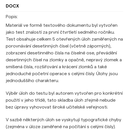
DOCX
Popis:
Materiál ve formě textového dokumentu byl vytvořen
jako test znalostí za první čtvrtletí sedmého ročníku.
Test obsahuje celkem 5 otevřených úloh zaměřených na
porovnávání desetinných čísel (včetně záporných),
zobrazení desetinného čísla na číselné ose, převádění
desetinných čísel na zlomky a opačně, nepravý zlomek a
smíšená čísla, rozšiřování a krácení zlomků a také
jednoduché početní operace s celými čísly. Úlohy jsou
jednoduššího charakteru.
Výběr úloh do testu byl autorem vytvořen pro konkrétní
použití v jeho třídě, tato skladba úloh zřejmě nebude
bez úpravy vyhovovat široké učitelské veřejnosti.
V sazbě některých úloh se vyskytují typografické chyby
(zejména v úloze zaměřené na počítání s celými čísly).