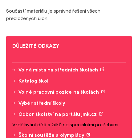
Součástí materiálu je správné řešení všech
předložených úloh.
DŮLEŽITÉ ODKAZY
Volná místa na středních školách
Katalog škol
Volné pracovní pozice na školách
Výběr střední školy
Odbor školství na portálu jmk.cz
Vzdělávání dětí a žáků se speciálními potřebami
Školní soutěže a olympiády