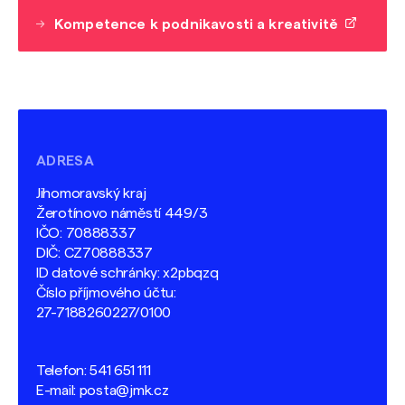
Kompetence k podnikavosti a kreativitě
ADRESA
Jihomoravský kraj
Žerotínovo náměstí 449/3
IČO: 70888337
DIČ: CZ70888337
ID datové schránky: x2pbqzq
Číslo příjmového účtu:
27-7188260227/0100
Telefon:
541 651 111
E-mail:
posta@jmk.cz