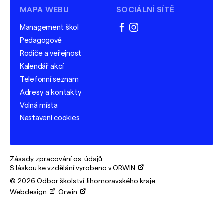
MAPA WEBU
SOCIÁLNÍ SÍTĚ
Management škol
facebook
instagram
Pedagogové
Rodiče a veřejnost
Kalendář akcí
Telefonní seznam
Adresy a kontakty
Volná místa
Nastavení cookies
Zásady zpracování os. údajů
S láskou ke vzdělání vyrobeno v ORWIN
© 2026 Odbor školství Jihomoravského kraje
Webdesign
:
Orwin