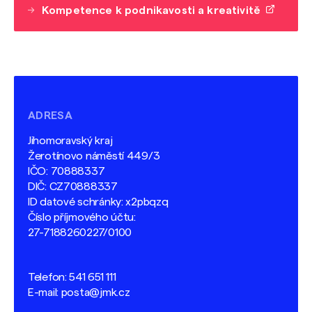
Kompetence k podnikavosti a kreativitě
ADRESA
Jihomoravský kraj
Žerotínovo náměstí 449/3
IČO: 70888337
DIČ: CZ70888337
ID datové schránky: x2pbqzq
Číslo příjmového účtu:
27-7188260227/0100
Telefon:
541 651 111
E-mail:
posta@jmk.cz