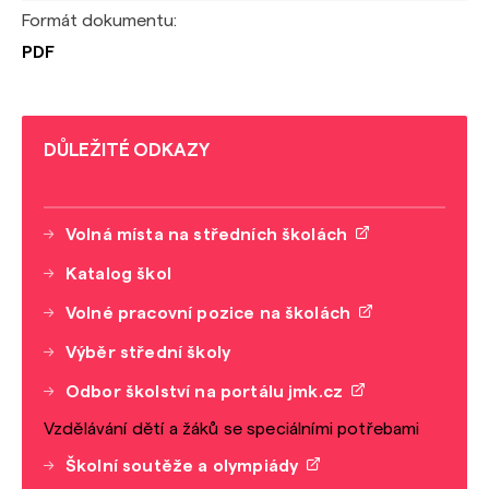
Formát dokumentu:
PDF
DŮLEŽITÉ ODKAZY
Volná místa na středních školách
Katalog škol
Volné pracovní pozice na školách
Výběr střední školy
Odbor školství na portálu jmk.cz
Vzdělávání dětí a žáků se speciálními potřebami
Školní soutěže a olympiády