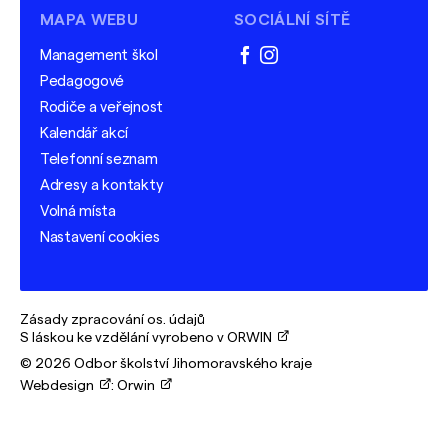
MAPA WEBU
SOCIÁLNÍ SÍTĚ
Management škol
facebook
instagram
Pedagogové
Rodiče a veřejnost
Kalendář akcí
Telefonní seznam
Adresy a kontakty
Volná místa
Nastavení cookies
Zásady zpracování os. údajů
S láskou ke vzdělání vyrobeno v ORWIN
© 2026 Odbor školství Jihomoravského kraje
Webdesign
:
Orwin