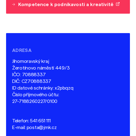
Kompetence k podnikavosti a kreativitě
ADRESA
Jihomoravský kraj
Žerotínovo náměstí 449/3
IČO: 70888337
DIČ: CZ70888337
ID datové schránky: x2pbqzq
Číslo příjmového účtu:
27-7188260227/0100
Telefon:
541 651 111
E-mail:
posta@jmk.cz