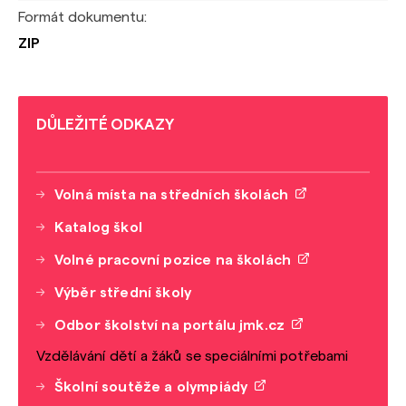
Formát dokumentu:
ZIP
DŮLEŽITÉ ODKAZY
Volná místa na středních školách
Katalog škol
Volné pracovní pozice na školách
Výběr střední školy
Odbor školství na portálu jmk.cz
Vzdělávání dětí a žáků se speciálními potřebami
Školní soutěže a olympiády