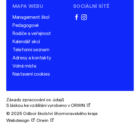
MAPA WEBU
SOCIÁLNÍ SÍTĚ
Management škol
facebook
instagram
Pedagogové
Rodiče a veřejnost
Kalendář akcí
Telefonní seznam
Adresy a kontakty
Volná místa
Nastavení cookies
Zásady zpracování os. údajů
S láskou ke vzdělání vyrobeno v ORWIN
© 2026 Odbor školství Jihomoravského kraje
Webdesign
:
Orwin