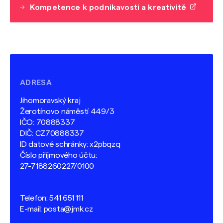
Kompetence k podnikavosti a kreativitě
ADRESA
Jihomoravský kraj
Žerotínovo náměstí 449/3
IČO: 70888337
DIČ: CZ70888337
ID datové schránky: x2pbqzq
Číslo příjmového účtu:
27-7188260227/0100
Telefon:
541 651 111
E-mail:
posta@jmk.cz