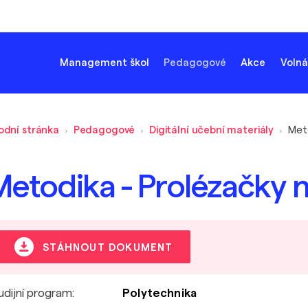
Management škol
Pedagogové
Akce
Volná
odní stránka
Pedagogové
Digitální učební materiály
Metodika - Prolézačky 
STÁHNOUT DOKUMENT
udijní program:
Polytechnika