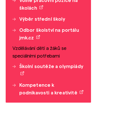
Volné pracovní pozice na
školách
Výběr střední školy
Odbor školství na portálu
jmk.cz
Vzdělávání dětí a žáků se
speciálními potřebami
Školní soutěže a olympiády
Kompetence k
podnikavosti a kreativitě