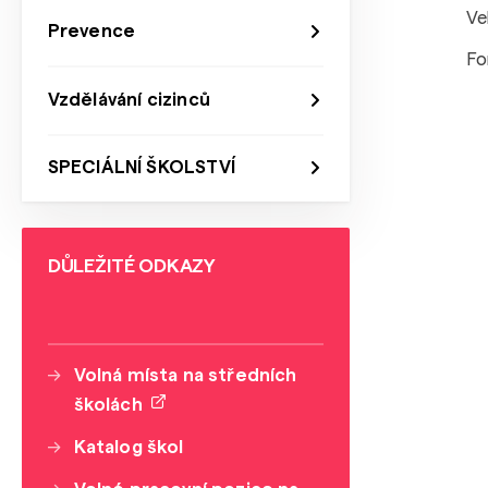
Ve
Prevence
Fo
Vzdělávání cizinců
SPECIÁLNÍ ŠKOLSTVÍ
DŮLEŽITÉ ODKAZY
Volná místa na středních
školách
Katalog škol