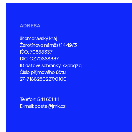
ADRESA
Jihomoravský kraj
Žerotínovo náměstí 449/3
IČO: 70888337
DIČ: CZ70888337
ID datové schránky: x2pbqzq
Číslo příjmového účtu:
27-7188260227/0100
Telefon:
541 651 111
E-mail:
posta@jmk.cz