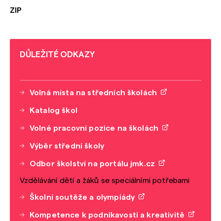
ZIP
DŮLEŽITÉ ODKAZY
Volná místa na středních školách
Katalog škol
Volné pracovní pozice na školách
Výběr střední školy
Odbor školství na portálu jmk.cz
Vzdělávání dětí a žáků se speciálními potřebami
Školní soutěže a olympiády
Kompetence k podnikavosti a kreativitě