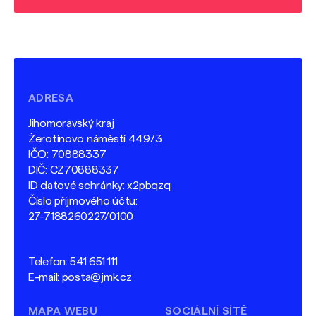
ADRESA
Jihomoravský kraj
Žerotínovo náměstí 449/3
IČO: 70888337
DIČ: CZ70888337
ID datové schránky: x2pbqzq
Číslo příjmového účtu:
27-7188260227/0100
Telefon:
541 651 111
E-mail:
posta@jmk.cz
MAPA WEBU
SOCIÁLNÍ SÍTĚ