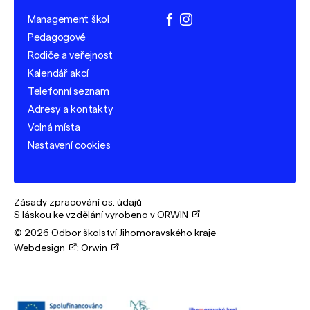
Management škol
facebook
instagram
Pedagogové
Rodiče a veřejnost
Kalendář akcí
Telefonní seznam
Adresy a kontakty
Volná místa
Nastavení cookies
Zásady zpracování os. údajů
S láskou ke vzdělání vyrobeno v ORWIN
© 2026 Odbor školství Jihomoravského kraje
Webdesign
:
Orwin