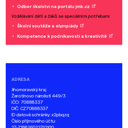
Odbor školství na portálu jmk.cz
Vzdělávání dětí a žáků se speciálními potřebami
Školní soutěže a olympiády
Kompetence k podnikavosti a kreativitě
ADRESA
Jihomoravský kraj
Žerotínovo náměstí 449/3
IČO: 70888337
DIČ: CZ70888337
ID datové schránky: x2pbqzq
Číslo příjmového účtu:
27-7188260227/0100