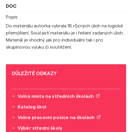
DOC
Popis:
Do materiálu autorka vybrala 18 různých úloh na logické
přemýšlení. Součástí materiálu je i řešení zadaných úloh.
Materiál je vhodný jak pro individuální tak i pro
skupinovou výuku či soutěžení.
DŮLEŽITÉ ODKAZY
Volná místa na středních školách
Katalog škol
Volné pracovní pozice na školách
Výběr střední školy