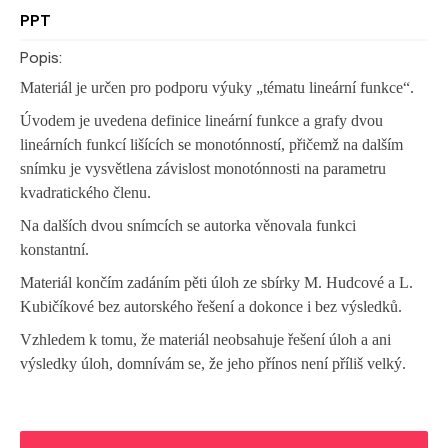
PPT
Popis:
Materiál je určen pro podporu výuky „tématu lineární funkce“.
Úvodem je uvedena definice lineární funkce a grafy dvou
lineárních funkcí lišících se monotónností, přičemž na dalším
snímku je vysvětlena závislost monotónnosti na parametru
kvadratického členu.
Na dalších dvou snímcích se autorka věnovala funkci
konstantní.
Materiál končím zadáním pěti úloh ze sbírky M. Hudcové a L.
Kubičíkové bez autorského řešení a dokonce i bez výsledků.
Vzhledem k tomu, že materiál neobsahuje řešení úloh a ani
výsledky úloh, domnívám se, že jeho přínos není příliš velký.