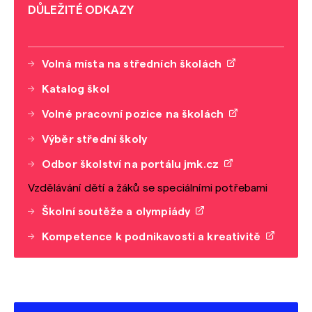
DŮLEŽITÉ ODKAZY
Volná místa na středních školách
Katalog škol
Volné pracovní pozice na školách
Výběr střední školy
Odbor školství na portálu jmk.cz
Vzdělávání dětí a žáků se speciálními potřebami
Školní soutěže a olympiády
Kompetence k podnikavosti a kreativitě