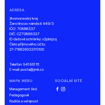
ADRESA
Jihomoravský kraj
Žerotínovo náměstí 449/3
IČO: 70888337
DIČ: CZ70888337
ID datové schránky: x2pbqzq
Číslo příjmového účtu:
27-7188260227/0100
Telefon:
541 651 111
E-mail:
posta@jmk.cz
MAPA WEBU
SOCIÁLNÍ SÍTĚ
Management škol
facebook
instagram
Pedagogové
Rodiče a veřejnost