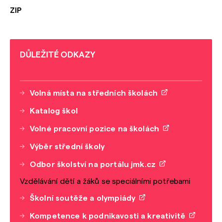
ZIP
DŮLEŽITÉ ODKAZY
Volná místa na středních školách
Katalog škol
Volné pracovní pozice na školách
Výběr střední školy
Odbor školství na portálu jmk.cz
Vzdělávání dětí a žáků se speciálními potřebami
Školní soutěže a olympiády
Kompetence k podnikavosti a kreativitě