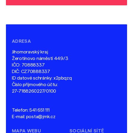
ADRESA
Jihomoravský kraj
Žerotínovo náměstí 449/3
IČO: 70888337
DIČ: CZ70888337
ID datové schránky: x2pbqzq
Číslo příjmového účtu:
27-7188260227/0100
Telefon:
541 651 111
E-mail:
posta@jmk.cz
MAPA WEBU
SOCIÁLNÍ SÍTĚ