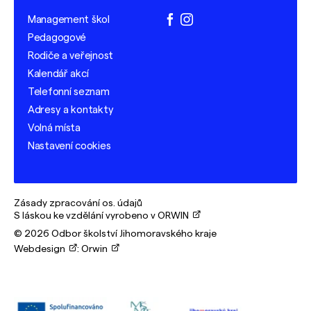
Management škol
facebook
instagram
Pedagogové
Rodiče a veřejnost
Kalendář akcí
Telefonní seznam
Adresy a kontakty
Volná místa
Nastavení cookies
Zásady zpracování os. údajů
S láskou ke vzdělání vyrobeno v ORWIN
© 2026 Odbor školství Jihomoravského kraje
Webdesign
:
Orwin