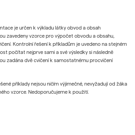
ntace je určen k výkladu látky obvod a obsah
jsou zavedeny vzorce pro výpočet obvodu a obsahu,
ocvičení. Kontrolní řešení k příkladům je uvedeno na stejném
ost počítat nejprve sami a své výsledky si následně
jsou zadána dvě cvičení k samostatnému procvičení
ešené příklady nejsou ničím výjimečné, nevyžadují od žáka
eného vzorce. Nedoporučujeme k použití.