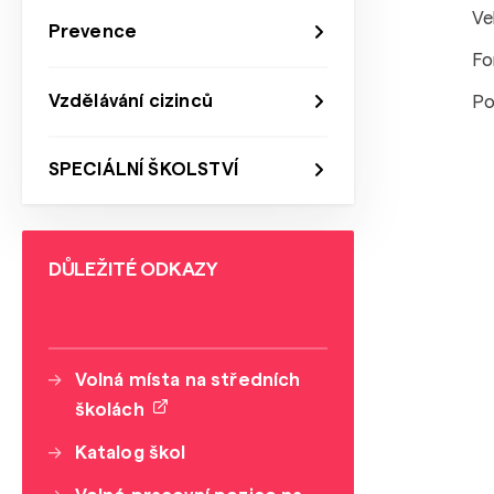
Ve
Prevence
Fo
Vzdělávání cizinců
Po
SPECIÁLNÍ ŠKOLSTVÍ
DŮLEŽITÉ ODKAZY
Volná místa na středních
školách
Katalog škol