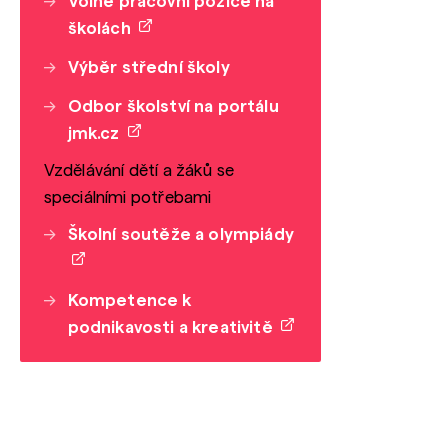
Volné pracovní pozice na
školách
Výběr střední školy
Odbor školství na portálu
jmk.cz
Vzdělávání dětí a žáků se
speciálními potřebami
Školní soutěže a olympiády
Kompetence k
podnikavosti a kreativitě