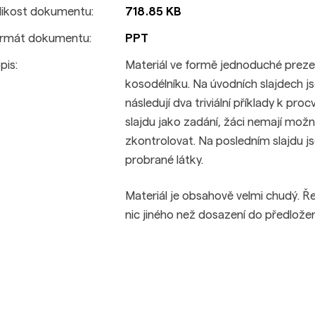
likost dokumentu:
718.85 KB
rmát dokumentu:
PPT
pis:
Materiál ve formě jednoduché preze
kosodélníku. Na úvodních slajdech 
následují dva triviální příklady k pr
slajdu jako zadání, žáci nemají možn
zkontrolovat. Na posledním slajdu 
probrané látky.
Materiál je obsahově velmi chudý. Ř
nic jiného než dosazení do předlož