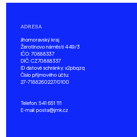
ADRESA
Jihomoravský kraj
Žerotínovo náměstí 449/3
IČO: 70888337
DIČ: CZ70888337
ID datové schránky: x2pbqzq
Číslo příjmového účtu:
27-7188260227/0100
Telefon:
541 651 111
E-mail:
posta@jmk.cz