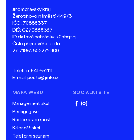
Jihomoravský kraj
Žerotínovo náměstí 449/3
IČO: 70888337
DIČ: CZ70888337
ID datové schránky: x2pbqzq
Číslo příjmového účtu:
27-7188260227/0100
Telefon:
541 651 111
E-mail:
posta@jmk.cz
MAPA WEBU
SOCIÁLNÍ SÍTĚ
Management škol
facebook
instagram
Pedagogové
Rodiče a veřejnost
Kalendář akcí
Telefonní seznam