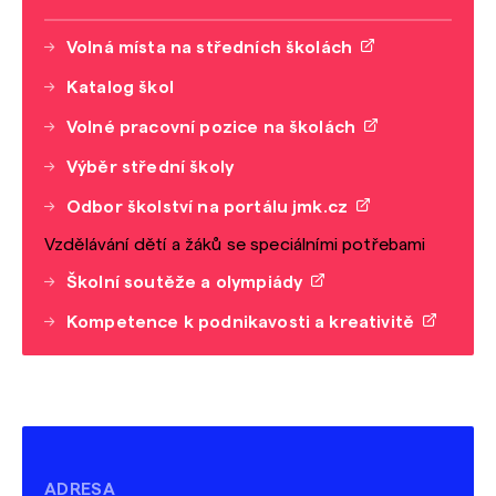
Volná místa na středních školách
Katalog škol
Volné pracovní pozice na školách
Výběr střední školy
Odbor školství na portálu jmk.cz
Vzdělávání dětí a žáků se speciálními potřebami
Školní soutěže a olympiády
Kompetence k podnikavosti a kreativitě
ADRESA