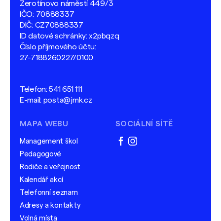
Žerotínovo náměstí 449/3
IČO: 70888337
DIČ: CZ70888337
ID datové schránky: x2pbqzq
Číslo příjmového účtu:
27-7188260227/0100
Telefon:
541 651 111
E-mail:
posta@jmk.cz
MAPA WEBU
SOCIÁLNÍ SÍTĚ
Management škol
facebook
instagram
Pedagogové
Rodiče a veřejnost
Kalendář akcí
Telefonní seznam
Adresy a kontakty
Volná místa