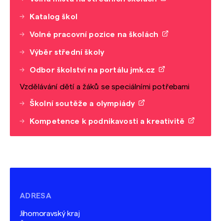
Katalog škol
Volné pracovní pozice na školách
Výběr střední školy
Odbor školství na portálu jmk.cz
Vzdělávání dětí a žáků se speciálními potřebami
Školní soutěže a olympiády
Kompetence k podnikavosti a kreativitě
ADRESA
Jihomoravský kraj