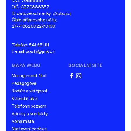
IČO: 70888337
DIČ: CZ70888337
ID datové schránky: x2pbqzq
Číslo příjmového účtu:
27-7188260227/0100
Telefon:
541 651 111
E-mail:
posta@jmk.cz
MAPA WEBU
SOCIÁLNÍ SÍTĚ
Management škol
facebook
instagram
Pedagogové
Rodiče a veřejnost
Kalendář akcí
Telefonní seznam
Adresy a kontakty
Volná místa
Nastavení cookies