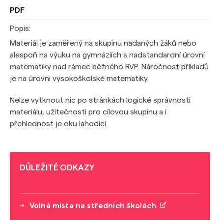
PDF
Popis:
Materiál je zaměřený na skupinu nadaných žáků nebo
alespoň na výuku na gymnáziích s nadstandardní úrovní
matematiky nad rámec běžného RVP. Náročnost příkladů
je na úrovni vysokoškolské matematiky.
Nelze vytknout nic po stránkách logické správnosti
materiálu, užitečnosti pro cílovou skupinu a i
přehlednost je oku lahodící.
DŮLEŽITÉ ODKAZY
Volná místa na středních školách