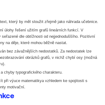
text, který by měl sloužit zřejmě jako náhrada učebnic
e.
ní úlohy řešení užitím grafů lineárních funkcí. V
y seřazené dle obtížnosti od nejjednoduššího. Pozitivní
eny na děje, které mohou běžně nastat.
ován bez závažnějších nedostatků.
Za nedostatek lze
nezobrazování obrázků grafů, v nichž chybí osy (možná
u).
 a chyby typografického charakteru.
ít při výuce matematiky
a vzhledem ke spojitosti s
nty motivační.
unkce