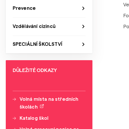
Ve
Prevence
Fo
Vzdělávání cizinců
Po
SPECIÁLNÍ ŠKOLSTVÍ
DŮLEŽITÉ ODKAZY
Volná místa na středních
školách
Katalog škol