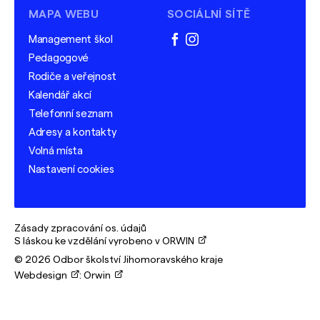
MAPA WEBU
SOCIÁLNÍ SÍTĚ
Management škol
facebook
instagram
Pedagogové
Rodiče a veřejnost
Kalendář akcí
Telefonní seznam
Adresy a kontakty
Volná místa
Nastavení cookies
Zásady zpracování os. údajů
S láskou ke vzdělání vyrobeno v ORWIN
© 2026 Odbor školství Jihomoravského kraje
Webdesign
:
Orwin