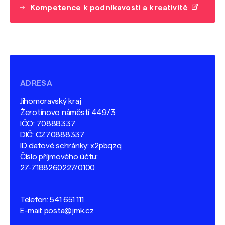
Kompetence k podnikavosti a kreativitě
ADRESA
Jihomoravský kraj
Žerotínovo náměstí 449/3
IČO: 70888337
DIČ: CZ70888337
ID datové schránky: x2pbqzq
Číslo příjmového účtu:
27-7188260227/0100
Telefon:
541 651 111
E-mail:
posta@jmk.cz