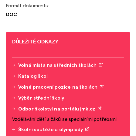
Formát dokumentu:
DOC
DŮLEŽITÉ ODKAZY
Volná místa na středních školách
Katalog škol
Volné pracovní pozice na školách
Výběr střední školy
Odbor školství na portálu jmk.cz
Vzdělávání dětí a žáků se speciálními potřebami
Školní soutěže a olympiády