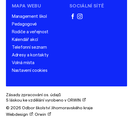
MAPA WEBU
SOCIÁLNÍ SÍTĚ
Management škol
facebook
instagram
Pedagogové
Rodiče a veřejnost
Kalendář akcí
Telefonní seznam
Adresy a kontakty
Volná místa
Nastavení cookies
Zásady zpracování os. údajů
S láskou ke vzdělání vyrobeno v ORWIN
© 2026 Odbor školství Jihomoravského kraje
Webdesign
:
Orwin