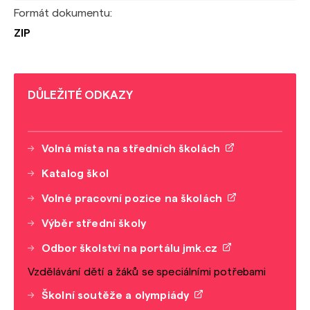
Formát dokumentu:
ZIP
DŮLEŽITÉ ODKAZY
Volná místa na středních školách
Katalog škol
Volné pracovní pozice na školách
Výběr střední školy
Odbor školství na portálu jmk.cz
Vzdělávání dětí a žáků se speciálními potřebami
Školní soutěže a olympiády