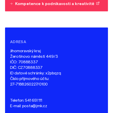
Kompetence k podnikavosti a kreativitě
ADRESA
Jihomoravský kraj
Žerotínovo náměstí 449/3
IČO: 70888337
DIČ: CZ70888337
ID datové schránky: x2pbqzq
Číslo příjmového účtu:
27-7188260227/0100
Telefon:
541 651 111
E-mail:
posta@jmk.cz