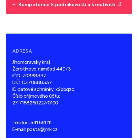
Kompetence k podnikavosti a kreativitě
ADRESA
Jihomoravský kraj
Žerotínovo náměstí 449/3
IČO: 70888337
DIČ: CZ70888337
ID datové schránky: x2pbqzq
Číslo příjmového účtu:
27-7188260227/0100
Telefon:
541 651 111
E-mail:
posta@jmk.cz