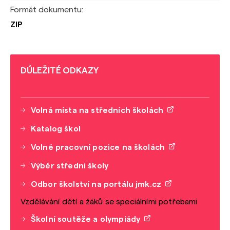
Formát dokumentu:
ZIP
DŮLEŽITÉ ODKAZY
Volná místa na středních školách
Katalog škol
Volné pracovní pozice na školách
Výběr střední školy
Odbor školství na portálu jmk.cz
Vzdělávání dětí a žáků se speciálními potřebami
Školní soutěže a olympiády