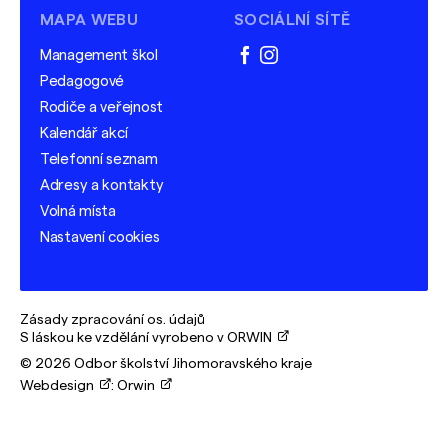
MAPA WEBU
SOCIÁLNÍ SÍTĚ
Management škol
facebook
instagram
Pedagogové
Rodiče a veřejnost
Kalendář akcí
Telefonní seznam
Adresy a kontakty
Volná místa
Nastavení cookies
Zásady zpracování os. údajů
S láskou ke vzdělání vyrobeno v ORWIN
© 2026 Odbor školství Jihomoravského kraje
Webdesign
:
Orwin