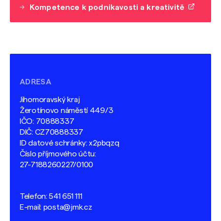
Kompetence k podnikavosti a kreativitě
ADRESA
Jihomoravský kraj
Žerotínovo náměstí 449/3
IČO: 70888337
DIČ: CZ70888337
ID datové schránky: x2pbqzq
Číslo příjmového účtu:
27-7188260227/0100
Telefon:
541 651 111
E-mail:
posta@jmk.cz