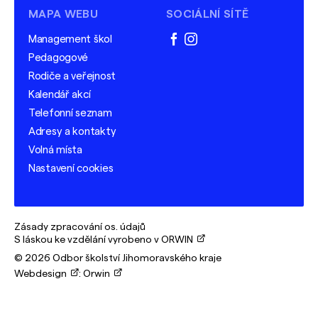
MAPA WEBU
SOCIÁLNÍ SÍTĚ
Management škol
facebook
instagram
Pedagogové
Rodiče a veřejnost
Kalendář akcí
Telefonní seznam
Adresy a kontakty
Volná místa
Nastavení cookies
Zásady zpracování os. údajů
S láskou ke vzdělání vyrobeno v ORWIN
© 2026 Odbor školství Jihomoravského kraje
Webdesign
:
Orwin