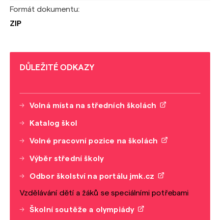
Formát dokumentu:
ZIP
DŮLEŽITÉ ODKAZY
Volná místa na středních školách
Katalog škol
Volné pracovní pozice na školách
Výběr střední školy
Odbor školství na portálu jmk.cz
Vzdělávání dětí a žáků se speciálními potřebami
Školní soutěže a olympiády