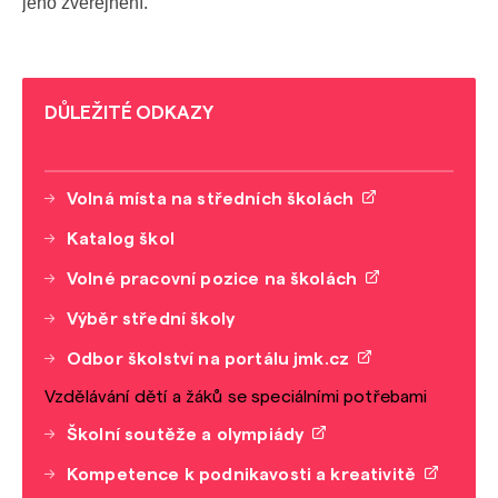
jeho zveřejnění.
DŮLEŽITÉ ODKAZY
Volná místa na středních školách
Katalog škol
Volné pracovní pozice na školách
Výběr střední školy
Odbor školství na portálu jmk.cz
Vzdělávání dětí a žáků se speciálními potřebami
Školní soutěže a olympiády
Kompetence k podnikavosti a kreativitě