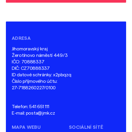
ADRESA
Jihomoravský kraj
Žerotínovo náměstí 449/3
IČO: 70888337
DIČ: CZ70888337
ID datové schránky: x2pbqzq
Číslo příjmového účtu:
27-7188260227/0100
Telefon:
541 651 111
E-mail:
posta@jmk.cz
MAPA WEBU
SOCIÁLNÍ SÍTĚ