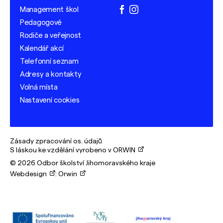
Management škol
facebook
instagram
Pedagogové
Rodiče a veřejnost
Kalendář akcí
Telefonní seznam
Adresy a kontakty
Volná místa
Nastavení cookies
Zásady zpracování os. údajů
S láskou ke vzdělání vyrobeno v ORWIN
© 2026 Odbor školství Jihomoravského kraje
Webdesign
:
Orwin