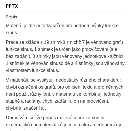
PPTX
Popis:
M
ateriál je dle autorky určen pro podporu výuky funkce
sinus.
Práce se skládá z 19 snímků z nichž 7 je věnováno grafu
funkce sinus, 1 snímek je určen jako procvičování (ale
bez zadání), 3 snímky jsou věnovány jednotkové kružnici,
1 snímek je věnován sinusoidě a 4 snímky jsou věnovány
vlastnostem funkce sinus.
V materiálu se vyskytují nedostatky různého charakteru:
chybí označení os grafů, pro odlišení textu a proměnných
není použit různý font, v materiálu se kombinují jednotky
stupně a radiány, chybí zadání úloh na procvičení,
chybné značení aj.
Domnívám se, že přínos materiálu pro komunitu
matematiků i nematematiků je minimální a nedoporučuji