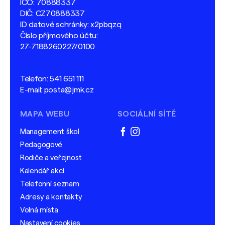
IČO: 70888337
DIČ: CZ70888337
ID datové schránky: x2pbqzq
Číslo příjmového účtu:
27-7188260227/0100
Telefon:
541 651 111
E-mail:
posta@jmk.cz
MAPA WEBU
SOCIÁLNÍ SÍTĚ
Management škol
facebook
instagram
Pedagogové
Rodiče a veřejnost
Kalendář akcí
Telefonní seznam
Adresy a kontakty
Volná místa
Nastavení cookies