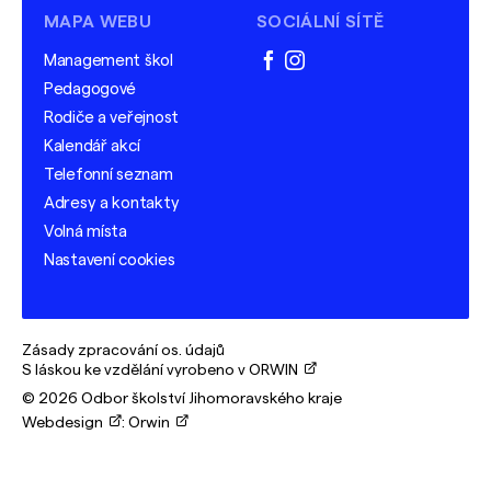
MAPA WEBU
SOCIÁLNÍ SÍTĚ
Management škol
facebook
instagram
Pedagogové
Rodiče a veřejnost
Kalendář akcí
Telefonní seznam
Adresy a kontakty
Volná místa
Nastavení cookies
Zásady zpracování os. údajů
S láskou ke vzdělání vyrobeno v ORWIN
© 2026 Odbor školství Jihomoravského kraje
Webdesign
:
Orwin