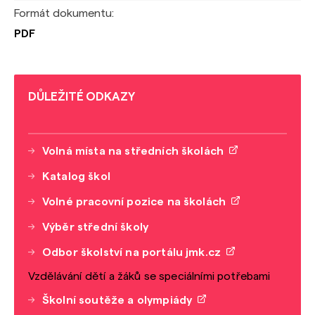
Formát dokumentu:
PDF
DŮLEŽITÉ ODKAZY
Volná místa na středních školách
Katalog škol
Volné pracovní pozice na školách
Výběr střední školy
Odbor školství na portálu jmk.cz
Vzdělávání dětí a žáků se speciálními potřebami
Školní soutěže a olympiády