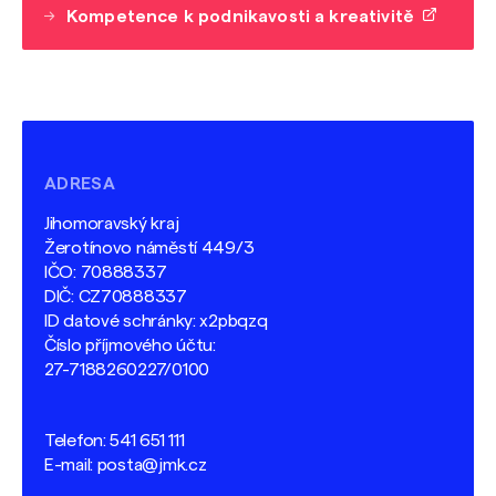
Kompetence k podnikavosti a kreativitě
ADRESA
Jihomoravský kraj
Žerotínovo náměstí 449/3
IČO: 70888337
DIČ: CZ70888337
ID datové schránky: x2pbqzq
Číslo příjmového účtu:
27-7188260227/0100
Telefon:
541 651 111
E-mail:
posta@jmk.cz