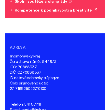
Školní soutěže a olympiády
Kompetence k podnikavosti a kreativitě
ADRESA
Jihomoravský kraj
Žerotínovo náměstí 449/3
IČO: 70888337
DIČ: CZ70888337
ID datové schránky: x2pbqzq
Číslo příjmového účtu:
27-7188260227/0100
Telefon:
541 651 111
E-mail:
posta@jmk.cz