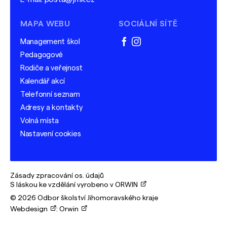
MAPA WEBU
SOCIÁLNÍ SÍTĚ
Management škol
facebook
instagram
Pedagogové
Rodiče a veřejnost
Kalendář akcí
Telefonní seznam
Adresy a kontakty
Volná místa
Nastavení cookies
Zásady zpracování os. údajů
S láskou ke vzdělání vyrobeno v ORWIN
© 2026 Odbor školství Jihomoravského kraje
Webdesign
:
Orwin