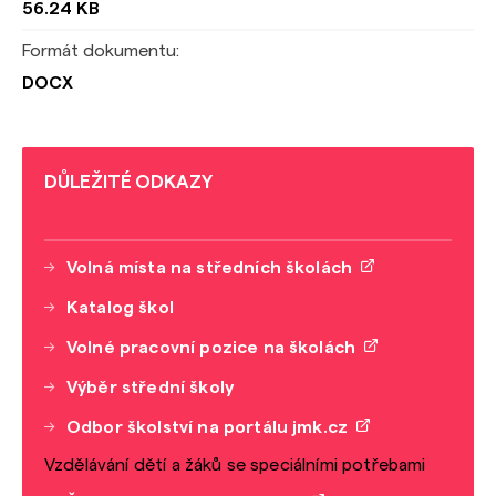
56.24 KB
Formát dokumentu:
DOCX
DŮLEŽITÉ ODKAZY
Volná místa na středních školách
Katalog škol
Volné pracovní pozice na školách
Výběr střední školy
Odbor školství na portálu jmk.cz
Vzdělávání dětí a žáků se speciálními potřebami