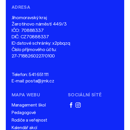
ADRESA
Jihomoravský kraj
Žerotínovo náměstí 449/3
IČO: 70888337
DIČ: CZ70888337
ID datové schránky: x2pbqzq
Číslo příjmového účtu:
27-7188260227/0100
Telefon:
541 651 111
E-mail:
posta@jmk.cz
MAPA WEBU
SOCIÁLNÍ SÍTĚ
Management škol
facebook
instagram
Pedagogové
Rodiče a veřejnost
Kalendář akcí