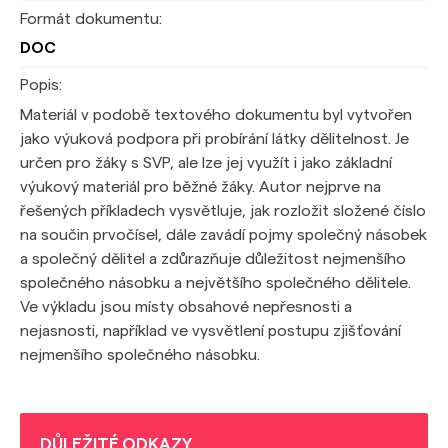
Formát dokumentu:
DOC
Popis:
Materiál v podobě textového dokumentu byl vytvořen
jako výuková podpora při probírání látky dělitelnost. Je
určen pro žáky s SVP, ale lze jej využít i jako základní
výukový materiál pro běžné žáky. Autor nejprve na
řešených příkladech vysvětluje, jak rozložit složené číslo
na součin prvočísel, dále zavádí pojmy společný násobek
a společný dělitel a zdůrazňuje důležitost nejmenšího
společného násobku a největšího společného dělitele.
Ve výkladu jsou místy obsahové nepřesnosti a
nejasnosti, například ve vysvětlení postupu zjišťování
nejmenšího společného násobku.
DŮLEŽITÉ ODKAZY