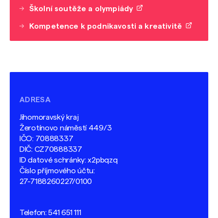
Školní soutěže a olympiády
Kompetence k podnikavosti a kreativitě
ADRESA
Jihomoravský kraj
Žerotínovo náměstí 449/3
IČO: 70888337
DIČ: CZ70888337
ID datové schránky: x2pbqzq
Číslo příjmového účtu:
27-7188260227/0100
Telefon:
541 651 111