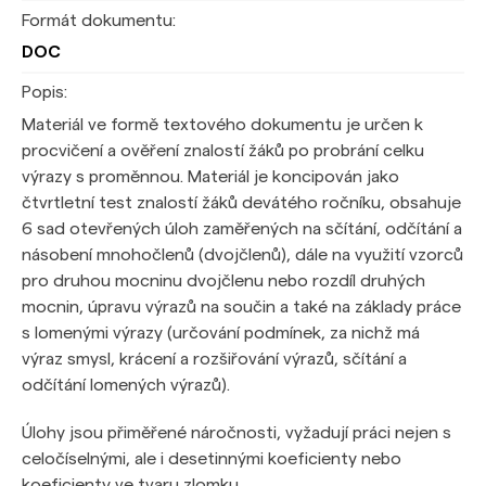
Formát dokumentu:
DOC
Popis:
Materiál ve formě textového dokumentu je určen k
procvičení a ověření znalostí žáků po probrání celku
výrazy s proměnnou. Materiál je koncipován jako
čtvrtletní test znalostí žáků devátého ročníku, obsahuje
6 sad otevřených úloh zaměřených na sčítání, odčítání a
násobení mnohočlenů (dvojčlenů), dále na využití vzorců
pro druhou mocninu dvojčlenu nebo rozdíl druhých
mocnin, úpravu výrazů na součin a také na základy práce
s lomenými výrazy (určování podmínek, za nichž má
výraz smysl, krácení a rozšiřování výrazů, sčítání a
odčítání lomených výrazů).
Úlohy jsou přiměřené náročnosti, vyžadují práci nejen s
celočíselnými, ale i desetinnými koeficienty nebo
koeficienty ve tvaru zlomku.