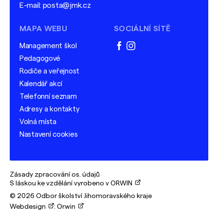
E-mail:
posta@jmk.cz
MAPA WEBU
SOCIÁLNÍ SÍTĚ
Management škol
facebook
instagram
Pedagogové
Rodiče a veřejnost
Kalendář akcí
Telefonní seznam
Adresy a kontakty
Volná místa
Nastavení cookies
Zásady zpracování os. údajů
S láskou ke vzdělání vyrobeno v ORWIN
© 2026 Odbor školství Jihomoravského kraje
Webdesign
:
Orwin