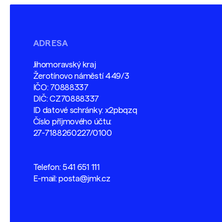
ADRESA
Jihomoravský kraj
Žerotínovo náměstí 449/3
IČO: 70888337
DIČ: CZ70888337
ID datové schránky: x2pbqzq
Číslo příjmového účtu:
27-7188260227/0100
Telefon:
541 651 111
E-mail:
posta@jmk.cz