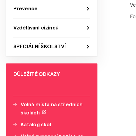
Ve
Prevence
Fo
Vzdělávání cizinců
SPECIÁLNÍ ŠKOLSTVÍ
DŮLEŽITÉ ODKAZY
Volná místa na středních
školách
Katalog škol