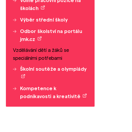
Volné pracovní pozice na
školách
Výběr střední školy
Odbor školství na portálu
jmk.cz
Vzdělávání dětí a žáků se
speciálními potřebami
Školní soutěže a olympiády
Kompetence k
podnikavosti a kreativitě