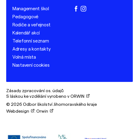
Management škol
facebook
instagram
Pedagogové
Rodiče a veřejnost
Kalendář akcí
Telefonní seznam
Adresy a kontakty
Volná místa
Nastavení cookies
Zásady zpracování os. údajů
S láskou ke vzdělání vyrobeno v ORWIN
© 2026 Odbor školství Jihomoravského kraje
Webdesign
:
Orwin