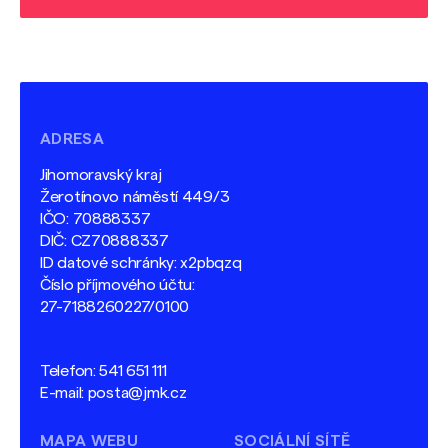
ADRESA
Jihomoravský kraj
Žerotínovo náměstí 449/3
IČO: 70888337
DIČ: CZ70888337
ID datové schránky: x2pbqzq
Číslo příjmového účtu:
27-7188260227/0100
Telefon:
541 651 111
E-mail:
posta@jmk.cz
MAPA WEBU
SOCIÁLNÍ SÍTĚ