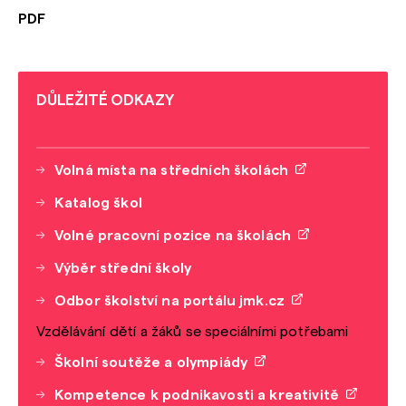
PDF
DŮLEŽITÉ ODKAZY
Volná místa na středních školách
Katalog škol
Volné pracovní pozice na školách
Výběr střední školy
Odbor školství na portálu jmk.cz
Vzdělávání dětí a žáků se speciálními potřebami
Školní soutěže a olympiády
Kompetence k podnikavosti a kreativitě