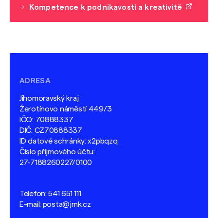
Kompetence k podnikavosti a kreativitě
ADRESA
Jihomoravský kraj
Žerotínovo náměstí 449/3
IČO: 70888337
DIČ: CZ70888337
ID datové schránky: x2pbqzq
Číslo příjmového účtu:
27-7188260227/0100
Telefon:
541 651 111
E-mail:
posta@jmk.cz