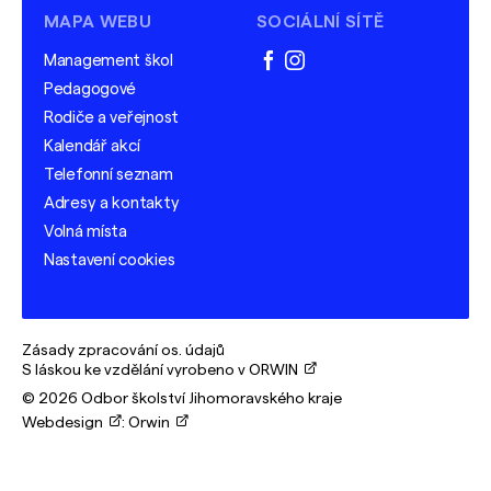
MAPA WEBU
SOCIÁLNÍ SÍTĚ
Management škol
facebook
instagram
Pedagogové
Rodiče a veřejnost
Kalendář akcí
Telefonní seznam
Adresy a kontakty
Volná místa
Nastavení cookies
Zásady zpracování os. údajů
S láskou ke vzdělání vyrobeno v ORWIN
© 2026 Odbor školství Jihomoravského kraje
Webdesign
:
Orwin