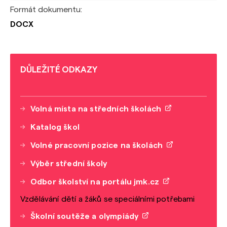
Formát dokumentu:
DOCX
DŮLEŽITÉ ODKAZY
Volná místa na středních školách
Katalog škol
Volné pracovní pozice na školách
Výběr střední školy
Odbor školství na portálu jmk.cz
Vzdělávání dětí a žáků se speciálními potřebami
Školní soutěže a olympiády