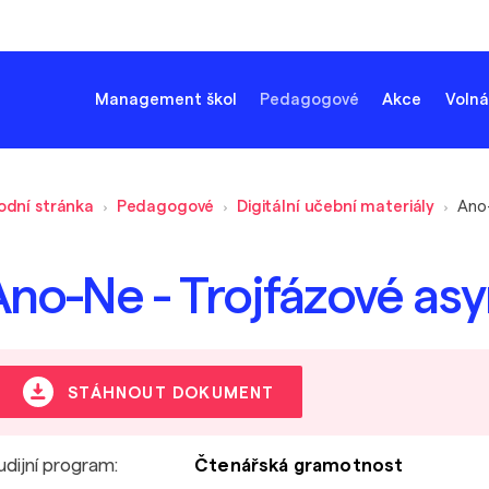
Management škol
Pedagogové
Akce
Volná
odní stránka
Pedagogové
Digitální učební materiály
Ano-Ne - Trojfázové asy
STÁHNOUT DOKUMENT
udijní program:
Čtenářská gramotnost