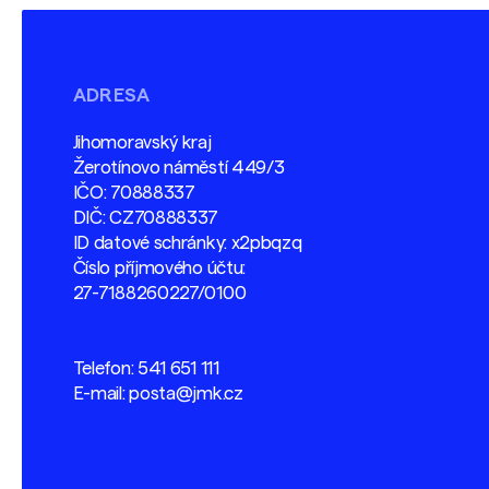
ADRESA
Jihomoravský kraj
Žerotínovo náměstí 449/3
IČO: 70888337
DIČ: CZ70888337
ID datové schránky: x2pbqzq
Číslo příjmového účtu:
27-7188260227/0100
Telefon:
541 651 111
E-mail:
posta@jmk.cz