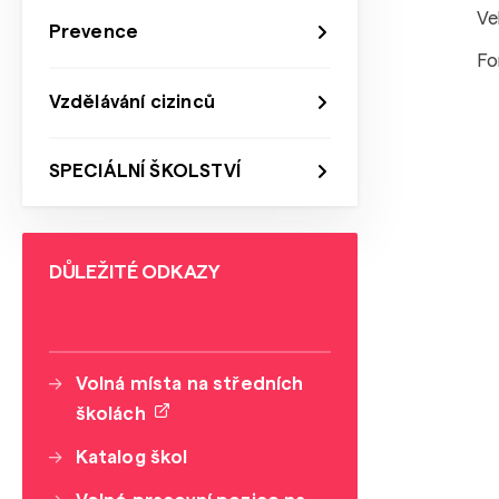
Ve
Prevence
Fo
Vzdělávání cizinců
SPECIÁLNÍ ŠKOLSTVÍ
DŮLEŽITÉ ODKAZY
Volná místa na středních
školách
Katalog škol