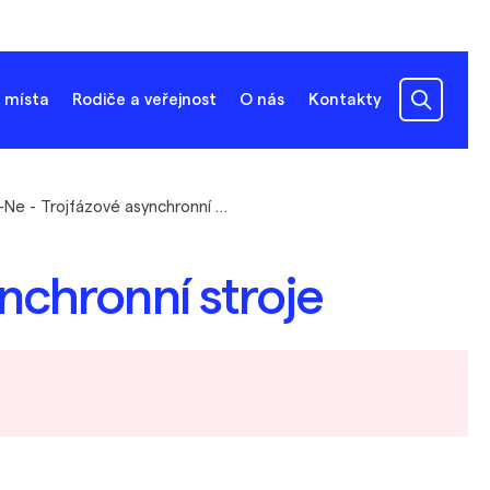
 místa
Rodiče a veřejnost
O nás
Kontakty
Ano-Ne - Trojfázové asynchronní stroje
nchronní stroje