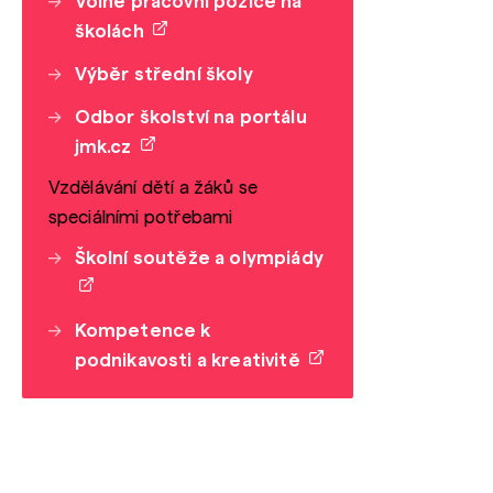
Volné pracovní pozice na
školách
Výběr střední školy
Odbor školství na portálu
jmk.cz
Vzdělávání dětí a žáků se
speciálními potřebami
Školní soutěže a olympiády
Kompetence k
podnikavosti a kreativitě