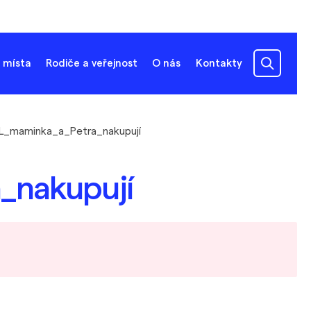
 místa
Rodiče a veřejnost
O nás
Kontakty
L_maminka_a_Petra_nakupují
_nakupují