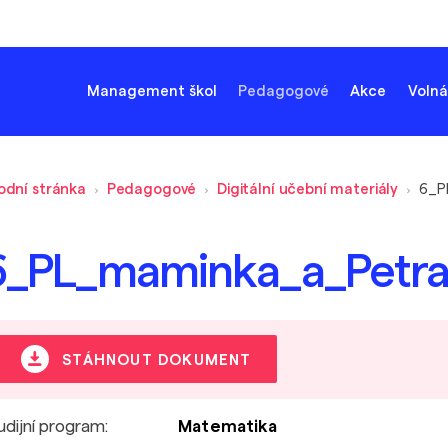
Management škol
Pedagogové
Akce
Volná
odní stránka
Pedagogové
Digitální učební materiály
6_P
6_PL_maminka_a_Petra
STÁHNOUT DOKUMENT
udijní program:
Matematika