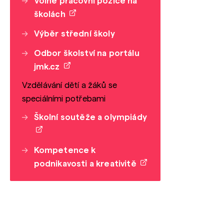
Volné pracovní pozice na
školách
Výběr střední školy
Odbor školství na portálu
jmk.cz
Vzdělávání dětí a žáků se
speciálními potřebami
Školní soutěže a olympiády
Kompetence k
podnikavosti a kreativitě