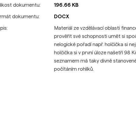
likost dokumentu:
196.66 KB
rmát dokumentu:
DOCX
pis:
Materiál ze vzdělávací oblasti fina
prověřit své schopnosti umět si spoč
nelogické pořadí např. holčička si ne
holčička si v první úloze našetří 98 K
seznamem má taky divně stanovené c
počítáním rohlíků.