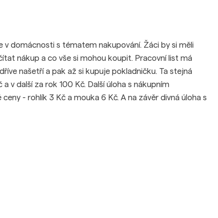
nce v domácnosti s tématem nakupování. Žáci by si měli
ítat nákup a co vše si mohou koupit. Pracovní list má
jdříve našetří a pak až si kupuje pokladničku. Ta stejná
č a v další za rok 100 Kč. Další úloha s nákupním
eny - rohlík 3 Kč a mouka 6 Kč. A na závěr divná úloha s