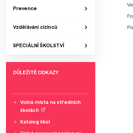
Ve
Prevence
Fo
Vzdělávání cizinců
Po
SPECIÁLNÍ ŠKOLSTVÍ
DŮLEŽITÉ ODKAZY
Volná místa na středních
školách
Katalog škol