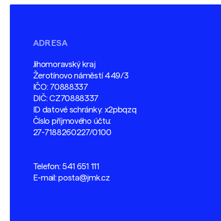
ADRESA
Jihomoravský kraj
Žerotínovo náměstí 449/3
IČO: 70888337
DIČ: CZ70888337
ID datové schránky: x2pbqzq
Číslo příjmového účtu:
27-7188260227/0100
Telefon:
541 651 111
E-mail:
posta@jmk.cz