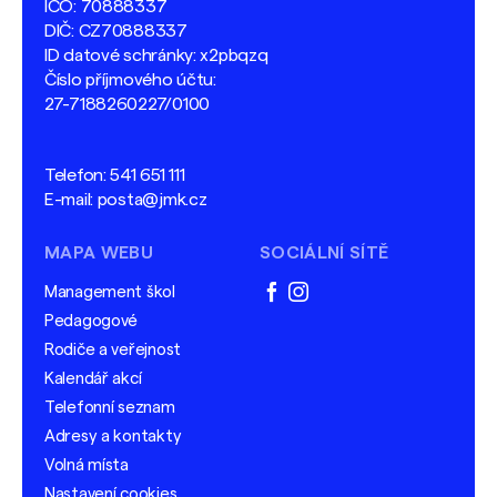
IČO: 70888337
DIČ: CZ70888337
ID datové schránky: x2pbqzq
Číslo příjmového účtu:
27-7188260227/0100
Telefon:
541 651 111
E-mail:
posta@jmk.cz
MAPA WEBU
SOCIÁLNÍ SÍTĚ
Management škol
facebook
instagram
Pedagogové
Rodiče a veřejnost
Kalendář akcí
Telefonní seznam
Adresy a kontakty
Volná místa
Nastavení cookies