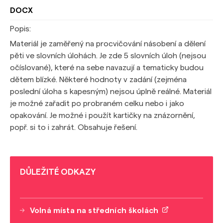
DOCX
Popis:
Materiál je zaměřený na procvičování násobení a dělení
pěti ve slovních úlohách. Je zde 5 slovních úloh (nejsou
očíslované), které na sebe navazují a tematicky budou
dětem blízké. Některé hodnoty v zadání (zejména
poslední úloha s kapesným) nejsou úplně reálné. Materiál
je možné zařadit po probraném celku nebo i jako
opakování. Je možné i použít kartičky na znázornění,
popř. si to i zahrát. Obsahuje řešení.
DŮLEŽITÉ ODKAZY
Volná místa na středních školách