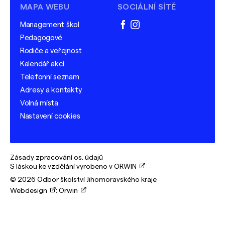
MAPA WEBU
SOCIÁLNÍ SÍTĚ
Management škol
facebook
instagram
Pedagogové
Rodiče a veřejnost
Kalendář akcí
Telefonní seznam
Adresy a kontakty
Volná místa
Nastavení cookies
Zásady zpracování os. údajů
S láskou ke vzdělání vyrobeno v ORWIN
© 2026 Odbor školství Jihomoravského kraje
Webdesign
:
Orwin