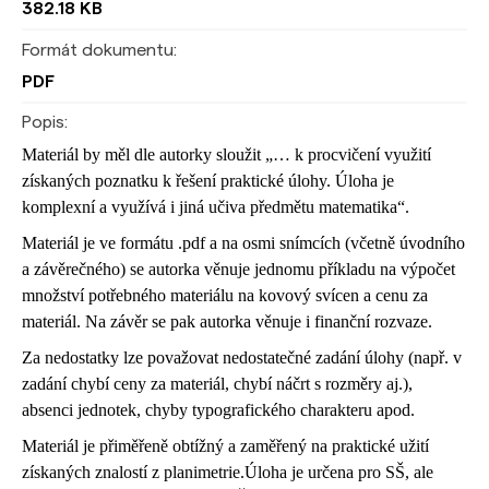
382.18 KB
Formát dokumentu:
PDF
Popis:
Materiál by měl dle autorky sloužit „…
k procvi
č
ení využití
získaných poznatk
u
k
ř
ešení praktické úlohy. Úloha je
komplexní a využívá i jiná u
č
iva p
ř
edm
ě
tu matematika
“.
Materiál je ve formátu .pdf a na osmi snímcích (včetně úvodního
a závěrečného) se autorka věnuje jednomu příkladu na výpočet
množství potřebného materiálu na kovový svícen a cenu za
materiál. Na závěr se pak autorka věnuje i finanční rozvaze.
Za nedostatky lze považovat nedostatečné zadání úlohy (např. v
zadání chybí ceny za materiál, chybí náčrt s rozměry aj.),
absenci jednotek, chyby typografického charakteru apod.
Materiál je přiměřeně obtížný a zaměřený na praktické užití
získaných znalostí z planimetrie.
Úloha je určena pro SŠ, ale