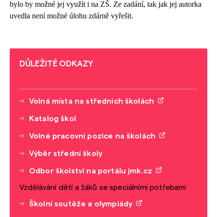
bylo by možné jej využít i na ZŠ. Ze zadání, tak jak jej autorka
uvedla není možné úlohu zdárně vyřešit.
DŮLEŽITÉ ODKAZY
Volná místa na středních školách
Katalog škol
Volné pracovní pozice na školách
Výběr střední školy
Odbor školství na portálu jmk.cz
Vzdělávání dětí a žáků se speciálními potřebami
Školní soutěže a olympiády