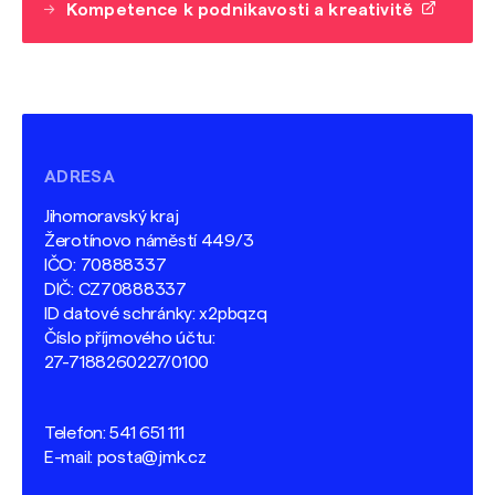
Kompetence k podnikavosti a kreativitě
ADRESA
Jihomoravský kraj
Žerotínovo náměstí 449/3
IČO: 70888337
DIČ: CZ70888337
ID datové schránky: x2pbqzq
Číslo příjmového účtu:
27-7188260227/0100
Telefon:
541 651 111
E-mail:
posta@jmk.cz