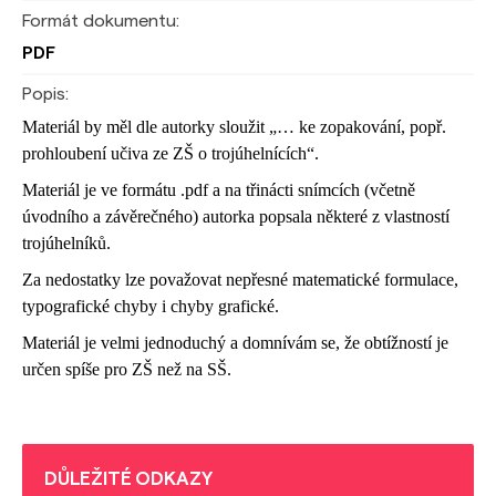
Formát dokumentu:
PDF
Popis:
Materiál by měl dle autorky sloužit „… ke zopakování, popř.
prohloubení učiva ze ZŠ o trojúhelnících“.
Materiál je ve formátu .pdf a na třinácti snímcích (včetně
úvodního a závěrečného) autorka popsala některé z vlastností
trojúhelníků.
Za nedostatky lze považovat nepřesné matematické formulace,
typografické chyby i chyby grafické.
Materiál je velmi jednoduchý a domnívám se, že obtížností je
určen spíše pro ZŠ než na SŠ.
DŮLEŽITÉ ODKAZY