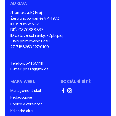
ADRESA
Jihomoravský kraj
Žerotínovo náměstí 449/3
IČO: 70888337
DIČ: CZ70888337
ID datové schránky: x2pbqzq
Číslo příjmového účtu:
27-7188260227/0100
Telefon:
541 651 111
E-mail:
posta@jmk.cz
MAPA WEBU
SOCIÁLNÍ SÍTĚ
Management škol
facebook
instagram
Pedagogové
Rodiče a veřejnost
Kalendář akcí