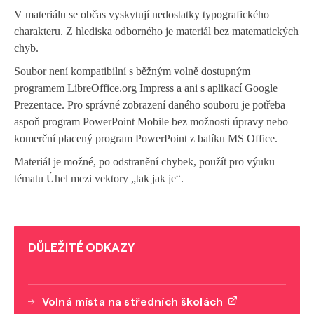
V
materiálu se občas vyskytují nedostatky typografického
charakteru. Z hlediska odborného je materiál bez matematických
chyb.
Soubor není kompatibilní s běžným volně dostupným
programem LibreOffice.org Impress a ani s aplikací Google
Prezentace. Pro správné zobrazení daného souboru je potřeba
aspoň program PowerPoint Mobile bez možnosti úpravy nebo
komerční placený program PowerPoint z balíku MS Office.
Materiál je možné, po odstranění chybek, použít pro výuku
tématu Úhel mezi vektory „tak jak je“.
DŮLEŽITÉ ODKAZY
Volná místa na středních školách