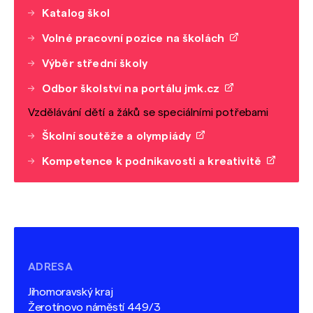
Katalog škol
Volné pracovní pozice na školách
Výběr střední školy
Odbor školství na portálu jmk.cz
Vzdělávání dětí a žáků se speciálními potřebami
Školní soutěže a olympiády
Kompetence k podnikavosti a kreativitě
ADRESA
Jihomoravský kraj
Žerotínovo náměstí 449/3