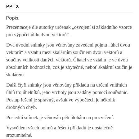
PPTX
Popis:
Prezentace
j
e dle autor
ky
určen
a
k
„
osvojení si základního vzorce
pro výpočet úhlu dvou vektorů
“
.
Dva úvodní snímky jsou věnovány zavedení pojmu „úhel dvou
vektorů“ a vztahu mezi skalárním součinem dvou vektorů a
součiny velikostí daných vektorů.
Čitatel ve vztahu je ve dvou
absolutních hodnotách, což je zbytečné, neboť skalární součin je
skalárem.
Další čtyři snímky jsou věnovány příkladu na určení vnitřních
úhlů trojúhelníků, jeho vrcholy jsou zadány pomocí souřadnic.
Postup řešení je správný, avšak ve výpočtech je několik
drobných chyb.
Poslední snímek je věnován pěti úlohám na procvičení.
V
ysvětlení
všech pojmů a řešení příkladů
je
dostatečně
srozumitelné.