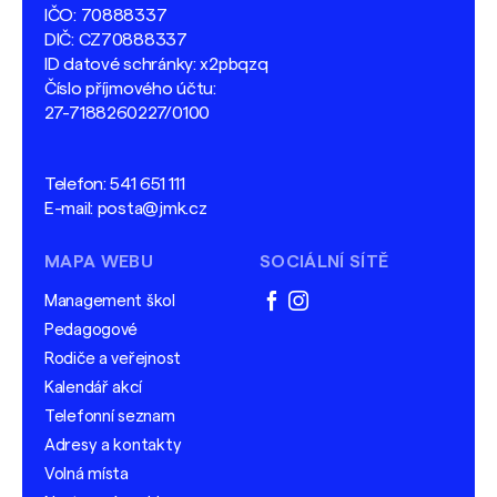
IČO: 70888337
DIČ: CZ70888337
ID datové schránky: x2pbqzq
Číslo příjmového účtu:
27-7188260227/0100
Telefon:
541 651 111
E-mail:
posta@jmk.cz
MAPA WEBU
SOCIÁLNÍ SÍTĚ
Management škol
facebook
instagram
Pedagogové
Rodiče a veřejnost
Kalendář akcí
Telefonní seznam
Adresy a kontakty
Volná místa